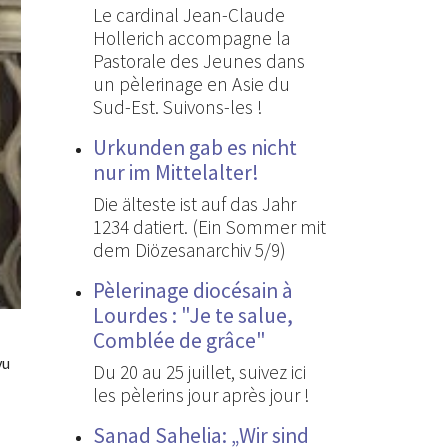
Le cardinal Jean-Claude
Hollerich accompagne la
Pastorale des Jeunes dans
un pèlerinage en Asie du
Sud-Est. Suivons-les !
Urkunden gab es nicht
nur im Mittelalter!
Die älteste ist auf das Jahr
1234 datiert. (Ein Sommer mit
dem Diözesanarchiv 5/9)
Pèlerinage diocésain à
Lourdes : "Je te salue,
Comblée de grâce"
vu
Du 20 au 25 juillet, suivez ici
les pèlerins jour après jour !
Sanad Sahelia: „Wir sind