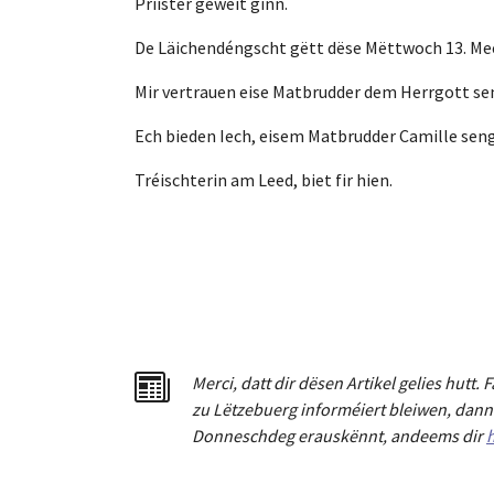
Priister geweit ginn.
De Läichendéngscht gëtt dëse Mëttwoch 13. Mee 
Mir vertrauen eise Matbrudder dem Herrgott s
Ech bieden Iech, eisem Matbrudder Camille seng
Tréischterin am Leed, biet fir hien.
Merci
,
dat
t
dir dësen Artikel gelies hu
tt
. 
zu Lëtzebuerg informéiert bleiwen, dann 
Donneschdeg erauskënnt, andeems dir
h