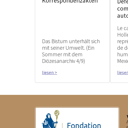
Korrespondenzakten
Défe
com
aut
Le c
Holl
Das Bistum unterhält sich
repr
mit seiner Umwelt. (Ein
de d
Sommer mit dem
huma
Diözesanarchiv 4/9)
Mexi
liesen >
liese