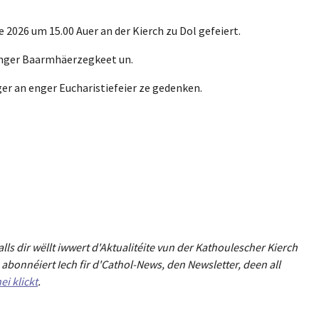
2026 um 15.00 Auer an der Kierch zu Dol gefeiert.
enger Baarmhäerzegkeet un.
er an enger Eucharistiefeier ze gedenken.
Falls dir wëllt iwwert d'Aktualitéit
e
vun der Kathoulescher Kierch
abonnéiert Iech fir d'Cathol-News, den Newsletter
,
deen all
ei klickt
.