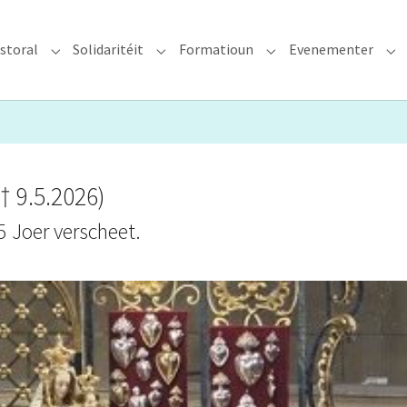
storal
Solidaritéit
Formatioun
Evenementer
erzdiözees"
Submenu for "Glawen & Pastoral"
Submenu for "Solidaritéit"
Submenu for "Format
Su
† 9.5.2026)
5 Joer verscheet.