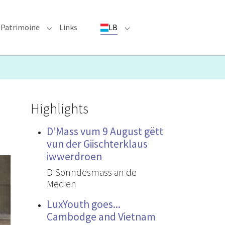
Patrimoine
Links
LB
ioun"
bmenu for "Evenementer"
Submenu for "Patrimoine"
Submenu for "LB"
Highlights
D’Mass vum 9 August gëtt
vun der Giischterklaus
iwwerdroen
D'Sonndesmass an de
Medien
LuxYouth goes...
Cambodge and Vietnam