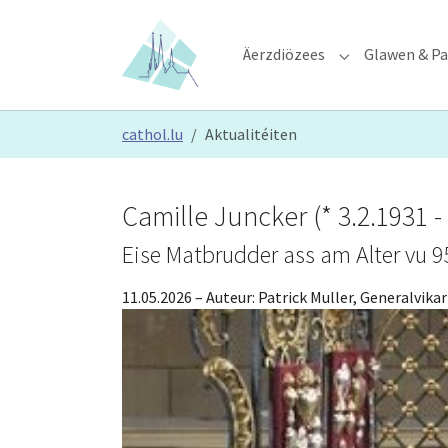
Skip to main content
Skip to page footer
Äerzdiözees
Glawen & Pa
Submenu for "Ä
You are here:
cathol.lu
Aktualitéiten
Camille Juncker (* 3.2.1931 - 
Eise Matbrudder ass am Alter vu 9
11.05.2026
– Auteur:
Patrick Muller, Generalvikar