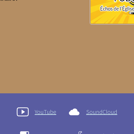
YouTube
SoundCloud