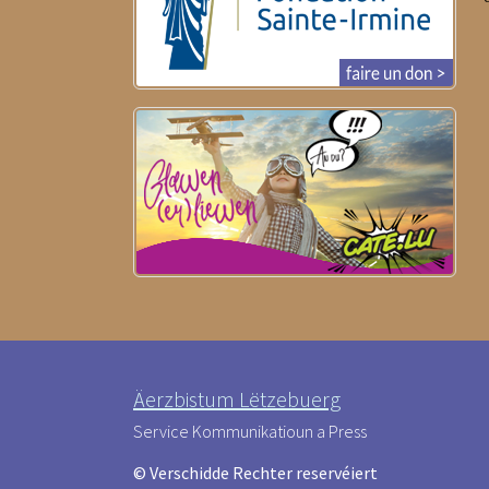
Äerzbistum Lëtzebuerg
Service Kommunikatioun a Press
© Verschidde Rechter reservéiert