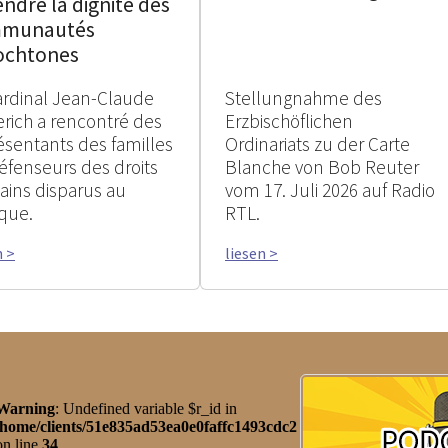
ndre la dignité des
munautés
ochtones
ardinal Jean-Claude
Stellungnahme des
erich a rencontré des
Erzbischöflichen
ésentants des familles
Ordinariats zu der Carte
éfenseurs des droits
Blanche von Bob Reuter
ins disparus au
vom 17. Juli 2026 auf Radio
que.
RTL.
n >
liesen >