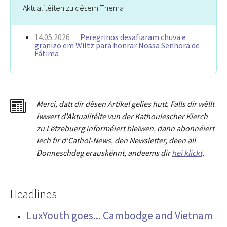
Aktualitéiten zu dësem Thema
14.05.2026
Peregrinos desafiaram chuva e
granizo em Wiltz para honrar Nossa Senhora de
Fátima
Merci
,
dat
t
dir dësen Artikel gelies hu
tt
. Falls dir wëllt
iwwert d'Aktualitéit
e
vun der Kathoulescher Kierch
zu Lëtzebuerg informéiert bleiwen, dann abonnéiert
Iech fir d'Cathol-News, den Newsletter
,
deen all
Donneschdeg erauskënnt, andeems dir
hei klickt
.
Headlines
LuxYouth goes... Cambodge and Vietnam