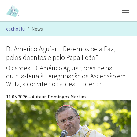
Skip to main content
Skip to page footer
You are here:
cathol.lu
News
D. Américo Aguiar: “Rezemos pela Paz,
pelos doentes e pelo Papa Leão”
O cardeal D. Américo Aguiar, preside na
quinta-feira à Peregrinação da Ascensão em
Wiltz, a convite do cardeal Hollerich.
11.05.2026
– Auteur:
Domingos Martins