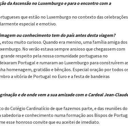
nação da Ascensão no Luxemburgo e para o encontro com a
ortugueses que estão no Luxemburgo no contexto das celebrações
larmente especial e emotivo.
e imagem ou conhecimento tem do país antes desta viagem?
z, estou muito curioso. Quando era menino, uma família amiga dos
 Luxemburgo. No verão estava sempre ansioso que chegassem com
 grande respeito pela nossa comunidade portuguesa no
e deixaram Portugal e rumaram ao Luxemburgo para construírem a
inha homenagem, gratidão e bênçãos. Especial oração por todos o
bro a vitória de Portugal no Euro e a festa de bandeiras
regrinação e de onde vem a sua amizade com o Cardeal Jean-Claud
o do Colégio Cardinalício de que fazemos parte, e das reuniões do
 sabedoria e conhecimento numa formação aos Bispos de Portug
me esse honroso convite que eu aceitei de imediato.