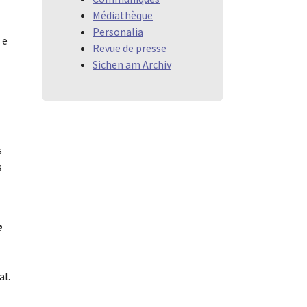
Médiathèque
Personalia
 e
Revue de presse
Sichen am Archiv
s
s
e
al.