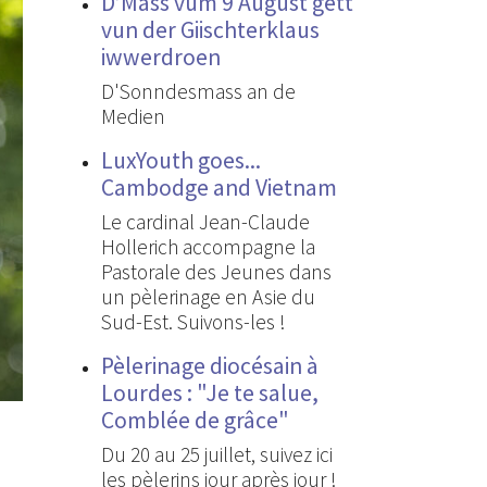
D’Mass vum 9 August gëtt
vun der Giischterklaus
iwwerdroen
D'Sonndesmass an de
Medien
LuxYouth goes...
Cambodge and Vietnam
Le cardinal Jean-Claude
Hollerich accompagne la
Pastorale des Jeunes dans
un pèlerinage en Asie du
Sud-Est. Suivons-les !
Pèlerinage diocésain à
Lourdes : "Je te salue,
Comblée de grâce"
Du 20 au 25 juillet, suivez ici
les pèlerins jour après jour !