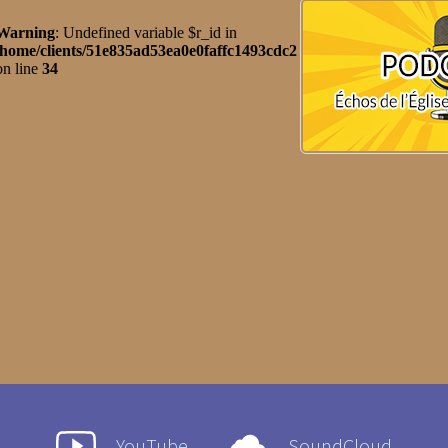
YouTube
SoundCloud