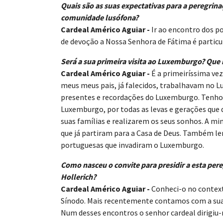
Quais são as suas expectativas para a peregri
comunidade lusófona?
Cardeal Américo Aguiar -
Ir ao encontro dos p
de devoção a Nossa Senhora de Fátima é particu
Será a sua primeira visita ao Luxemburgo? Qu
Cardeal Américo Aguiar -
É a primeiríssima ve
meus meus pais, já falecidos, trabalhavam no
presentes e recordações do Luxemburgo. Tenho
Luxemburgo, por todas as levas e gerações qu
suas famílias e realizarem os seus sonhos. A m
que já partiram para a Casa de Deus. Também lem
portuguesas que invadiram o Luxemburgo.
Como nasceu o convite para presidir a esta pe
Hollerich?
Cardeal Américo Aguiar -
Conheci-o no context
Sínodo. Mais recentemente contamos com a sua
Num desses encontros o senhor cardeal dirigiu-