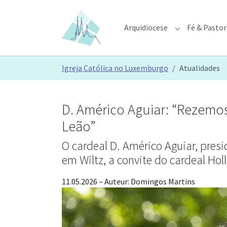
Skip to main content
Skip to page footer
Arquidiocese
Fé & Pastor
Submenu for "A
You are here:
Igreja Católica no Luxemburgo
Atualidades
D. Américo Aguiar: “Rezemos
Leão”
O cardeal D. Américo Aguiar, pres
em Wiltz, a convite do cardeal Holl
11.05.2026
– Auteur:
Domingos Martins