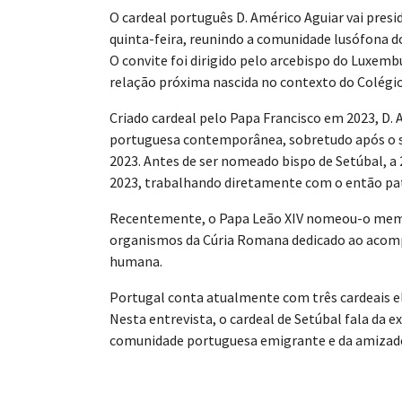
O cardeal português D. Américo Aguiar vai presi
quinta-feira, reunindo a comunidade lusófon
O convite foi dirigido pelo arcebispo do Luxe
relação próxima nascida no contexto do Colégio 
Criado cardeal pelo Papa Francisco em 2023, D. 
portuguesa contemporânea, sobretudo após o s
2023. Antes de ser nomeado bispo de Setúbal, a 2
2023, trabalhando diretamente com o então patr
Recentemente, o Papa Leão XIV nomeou-o membro
organismos da Cúria Romana dedicado ao acompa
humana.
Portugal conta atualmente com três cardeais el
Nesta entrevista, o cardeal de Setúbal fala da e
comunidade portuguesa emigrante e da amizade