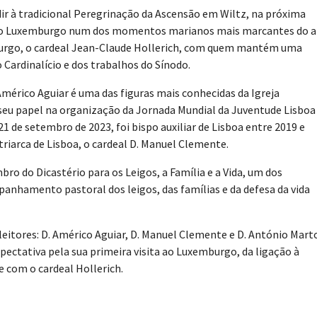
dir à tradicional Peregrinação da Ascensão em Wiltz, na próxima
a do Luxemburgo num dos momentos marianos mais marcantes do a
mburgo, o cardeal Jean-Claude Hollerich, com quem mantém uma
Cardinalício e dos trabalhos do Sínodo.
Américo Aguiar é uma das figuras mais conhecidas da Igreja
eu papel na organização da Jornada Mundial da Juventude Lisboa
1 de setembro de 2023, foi bispo auxiliar de Lisboa entre 2019 e
iarca de Lisboa, o cardeal D. Manuel Clemente.
 do Dicastério para os Leigos, a Família e a Vida, um dos
nhamento pastoral dos leigos, das famílias e da defesa da vida
eitores: D. Américo Aguiar, D. Manuel Clemente e D. António Mart
xpectativa pela sua primeira visita ao Luxemburgo, da ligação à
 com o cardeal Hollerich.