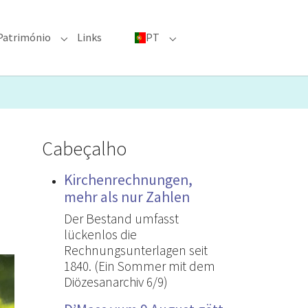
Património
Links
PT
menu for "Grandes eventos"
Submenu for "Património"
Submenu for "PT"
Cabeçalho
Kirchenrechnungen,
mehr als nur Zahlen
Der Bestand umfasst
lückenlos die
Rechnungsunterlagen seit
1840. (Ein Sommer mit dem
Diözesanarchiv 6/9)