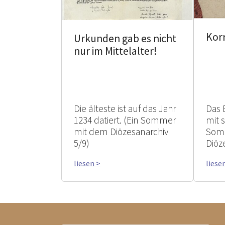
Kor
Urkunden gab es nicht
nur im Mittelalter!
Die älteste ist auf das Jahr
Das 
1234 datiert. (Ein Sommer
mit 
mit dem Diözesanarchiv
Som
5/9)
Diöz
liesen >
liese