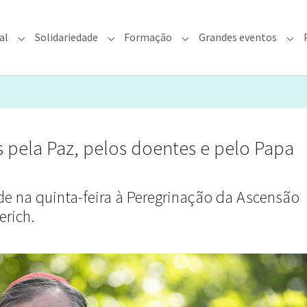
al
Solidariedade
Formação
Grandes eventos
rquidiocese"
Submenu for "Fé & Pastoral"
Submenu for "Solidariedade"
Submenu for "Formação"
Sub
 pela Paz, pelos doentes e pelo Papa
ide na quinta-feira à Peregrinação da Ascensão
erich.