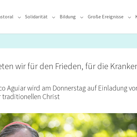
storal
Solidarität
Bildung
Große Ereignisse
rzdiözese"
Submenu for "Glauben & Pastoral"
Submenu for "Solidarität"
Submenu for "Bildung"
Sub
ten wir für den Frieden, für die Kranke
ico Aguiar wird am Donnerstag auf Einladung vo
traditionellen Christ