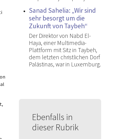
Sanad Sahelia: „Wir sind
i
sehr besorgt um die
Zukunft von Taybeh“
Der Direktor von Nabd El-
Haya, einer Multimedia-
Plattform mit Sitz in Taybeh,
dem letzten christlichen Dorf
Palästinas, war in Luxemburg.
von
al
t,
Ebenfalls in
dieser Rubrik
e