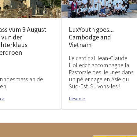
ass vum 9 August
LuxYouth goes...
 vun der
Cambodge and
chterklaus
Vietnam
erdroen
Le cardinal Jean-Claude
Hollerich accompagne la
Pastorale des Jeunes dans
nndesmass an de
un pèlerinage en Asie du
ien
Sud-Est. Suivons-les !
n >
liesen >