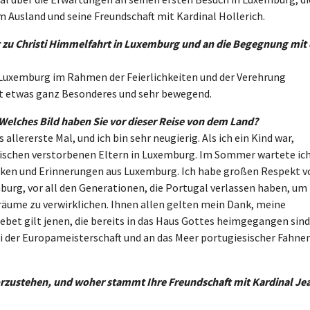
 Ausland und seine Freundschaft mit Kardinal Hollerich.
 zu Christi Himmelfahrt in Luxemburg und an die Begegnung mit 
Luxemburg im Rahmen der Feierlichkeiten und der Verehrung
st etwas ganz Besonderes und sehr bewegend.
 Welches Bild haben Sie vor dieser Reise von dem Land?
s allererste Mal, und ich bin sehr neugierig. Als ich ein Kind war,
wischen verstorbenen Eltern in Luxemburg. Im Sommer wartete ic
ken und Erinnerungen aus Luxemburg. Ich habe großen Respekt v
urg, vor all den Generationen, die Portugal verlassen haben, um 
räume zu verwirklichen. Ihnen allen gelten mein Dank, meine
et gilt jenen, die bereits in das Haus Gottes heimgegangen sind
ei der Europameisterschaft und an das Meer portugiesischer Fahne
vorzustehen, und woher stammt Ihre Freundschaft mit Kardinal Je