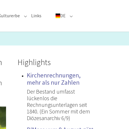
Kulturerbe
Links
DE
menu for "Große Ereignisse"
Submenu for "Kulturerbe"
Submenu for "DE"
n
Highlights
Kirchenrechnungen,
n
mehr als nur Zahlen
Der Bestand umfasst
lückenlos die
Rechnungsunterlagen seit
1840. (Ein Sommer mit dem
Diözesanarchiv 6/9)