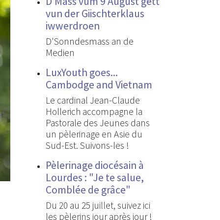
D’Mass vum 9 August gëtt
vun der Giischterklaus
iwwerdroen
D'Sonndesmass an de
Medien
LuxYouth goes...
Cambodge and Vietnam
Le cardinal Jean-Claude
Hollerich accompagne la
Pastorale des Jeunes dans
un pèlerinage en Asie du
Sud-Est. Suivons-les !
Pèlerinage diocésain à
Lourdes : "Je te salue,
Comblée de grâce"
Du 20 au 25 juillet, suivez ici
les pèlerins jour après jour !