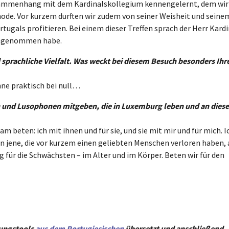
sammenhang mit dem Kardinalskollegium kennengelernt, dem wir
node. Vor kurzem durften wir zudem von seiner Weisheit und seine
rtugals profitieren. Bei einem dieser Treffen sprach der Herr Kardi
t angenommen habe.
 sprachliche Vielfalt. Was weckt bei diesem Besuch besonders Ihr
nne praktisch bei null…
 und Lusophonen mitgeben, die in Luxemburg leben und an diese
 beten: ich mit ihnen und für sie, und sie mit mir und für mich. I
an jene, die vor kurzem einen geliebten Menschen verloren haben,
 für die Schwächsten – im Alter und im Körper. Beten wir für den
zungstools
aus dem Portugiesischen
übersetzt und anschließend