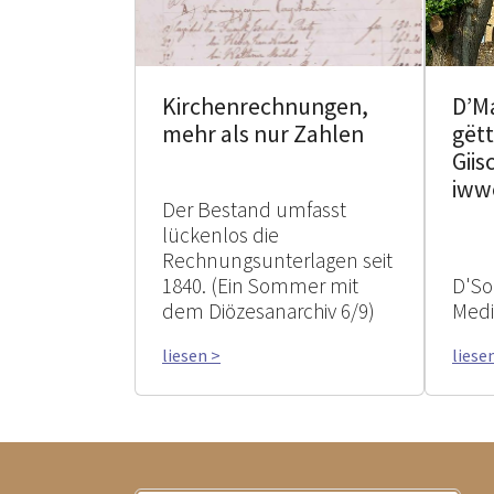
Kirchenrechnungen,
D’M
mehr als nur Zahlen
gëtt
Giis
iww
Der Bestand umfasst
lückenlos die
Rechnungsunterlagen seit
1840. (Ein Sommer mit
D'So
dem Diözesanarchiv 6/9)
Med
liesen >
liese