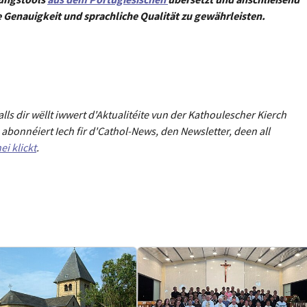
e Genauigkeit und sprachliche Qualität zu gewährleisten.
Falls dir wëllt iwwert d'Aktualitéit
e
vun der Kathoulescher Kierch
abonnéiert Iech fir d'Cathol-News, den Newsletter
,
deen all
ei klickt
.