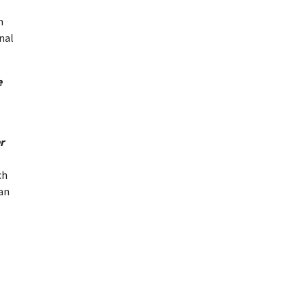
m
nal
e
r
ch
 an