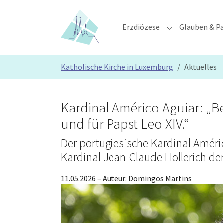
Skip to main content
Skip to page footer
Erzdiözese
Glauben & Pa
Submenu for "E
You are here:
Katholische Kirche in Luxemburg
Aktuelles
Kardinal Américo Aguiar: „Be
und für Papst Leo XIV.“
Der portugiesische Kardinal Amér
Kardinal Jean-Claude Hollerich der 
11.05.2026
– Auteur:
Domingos Martins