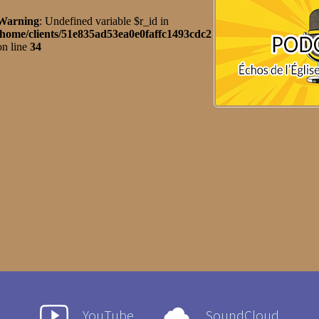
YouTube
SoundCloud