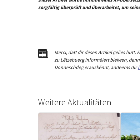
sorgfältig überprüft und überarbeitet, um sein
Merci
,
dat
t
dir dësen Artikel gelies hu
tt
. 
zu Lëtzebuerg informéiert bleiwen, dann 
Donneschdeg erauskënnt, andeems dir
h
Weitere Aktualitäten