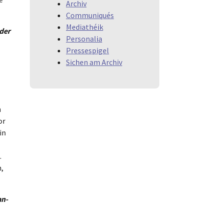
Archiv
Communiqués
Mediathéik
der
Personalia
Pressespigel
Sichen am Archiv
h
or
in
.
n,
an-