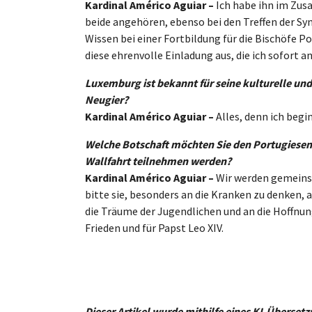
Kardinal Américo Aguiar –
Ich habe ihn im Zu
beide angehören, ebenso bei den Treffen der Sy
Wissen bei einer Fortbildung für die Bischöfe Po
diese ehrenvolle Einladung aus, die ich sofor
Luxemburg ist bekannt für seine kulturelle und
Neugier?
Kardinal Américo Aguiar –
Alles, denn ich begi
Welche Botschaft möchten Sie den Portugiesen
Wallfahrt teilnehmen werden?
Kardinal Américo Aguiar –
Wir werden gemeinsam
bitte sie, besonders an die Kranken zu denken, 
die Träume der Jugendlichen und an die Hoffnung
Frieden und für Papst Leo XIV.
Dieser Artikel wurde mithilfe eines KI-Überset