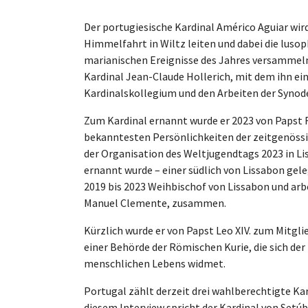
Der portugiesische Kardinal Américo Aguiar wi
Himmelfahrt in Wiltz leiten und dabei die lus
marianischen Ereignisse des Jahres versammeln
Kardinal Jean-Claude Hollerich, mit dem ihn 
Kardinalskollegium und den Arbeiten der Synode
Zum Kardinal ernannt wurde er 2023 von Papst F
bekanntesten Persönlichkeiten der zeitgenössis
der Organisation des Weltjugendtags 2023 in L
ernannt wurde – einer südlich von Lissabon gel
2019 bis 2023 Weihbischof von Lissabon und arb
Manuel Clemente, zusammen.
Kürzlich wurde er von Papst Leo XIV. zum Mitglie
einer Behörde der Römischen Kurie, die sich de
menschlichen Lebens widmet.
Portugal zählt derzeit drei wahlberechtigte Ka
diesem Interview spricht der Kardinal von Setú