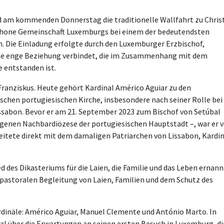
rd am kommenden Donnerstag die traditionelle Wallfahrt zu Christ
ophone Gemeinschaft Luxemburgs bei einem der bedeutendsten
. Die Einladung erfolgte durch den Luxemburger Erzbischof,
eine enge Beziehung verbindet, die im Zusammenhang mit dem
 entstanden ist.
ranziskus. Heute gehört Kardinal Américo Aguiar zu den
chen portugiesischen Kirche, insbesondere nach seiner Rolle bei
issabon. Bevor er am 21. September 2023 zum Bischof von Setúbal
egenen Nachbardiözese der portugiesischen Hauptstadt –, war er 
eitete direkt mit dem damaligen Patriarchen von Lissabon, Kardin
d des Dikasteriums für die Laien, die Familie und das Leben ernann
r pastoralen Begleitung von Laien, Familien und dem Schutz des
rdinäle: Américo Aguiar, Manuel Clemente und António Marto. In
bal über die Erwartungen an seinen ersten Besuch in Luxemburg, di