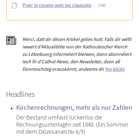
Prier le rosaire avec les clausules
2 MB
Merci
,
dat
t
dir dësen Artikel gelies hu
tt
. Falls dir wëllt
iwwert d'Aktualitéit
e
vun der Kathoulescher Kierch
zu Lëtzebuerg informéiert bleiwen, dann abonnéiert
Iech fir d'Cathol-News, den Newsletter
,
deen all
Donneschdeg erauskënnt, andeems dir
hei klickt
.
Headlines
Kirchenrechnungen, mehr als nur Zahlen
Der Bestand umfasst lückenlos die
Rechnungsunterlagen seit 1840. (Ein Sommer
mit dem Diözesanarchiv 6/9)