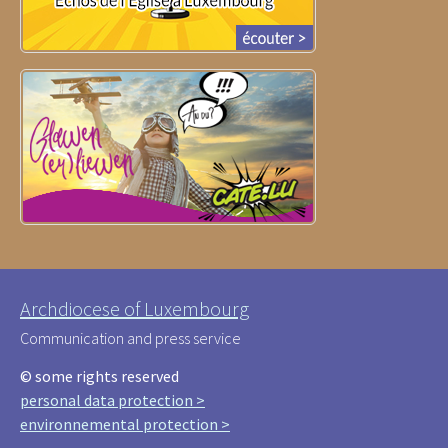
Archdiocese of Luxembourg
Communication and press service
© some rights reserved
personal data protection >
environnemental protection >