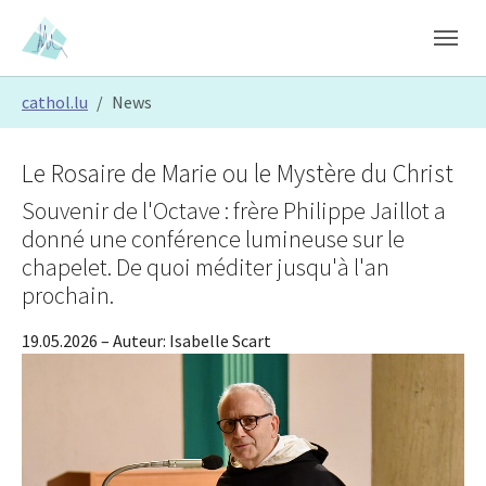
Skip to main content
Skip to page footer
You are here:
cathol.lu
News
Le Rosaire de Marie ou le Mystère du Christ
Souvenir de l'Octave : frère Philippe Jaillot a
donné une conférence lumineuse sur le
chapelet. De quoi méditer jusqu'à l'an
prochain.
19.05.2026
– Auteur:
Isabelle Scart