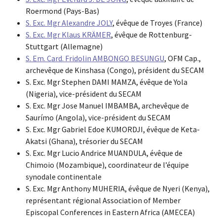
Roermond (Pays-Bas)
S. Exc. Mgr Alexandre JOLY
, évêque de Troyes (France)
S. Exc. Mgr Klaus KRÄMER
, évêque de Rottenburg-
Stuttgart (Allemagne)
S. Em. Card. Fridolin AMBONGO BESUNGU
, OFM Cap.,
archevêque de Kinshasa (Congo), président du SECAM
S. Exc. Mgr Stephen DAMI MAMZA, évêque de Yola
(Nigeria), vice-président du SECAM
S. Exc. Mgr Jose Manuel IMBAMBA, archevêque de
Saurímo (Angola), vice-président du SECAM
S. Exc. Mgr Gabriel Edoe KUMORDJI, évêque de Keta-
Akatsi (Ghana), trésorier du SECAM
S. Exc. Mgr Lucio Andrice MUANDULA, évêque de
Chimoio (Mozambique), coordinateur de l’équipe
synodale continentale
S. Exc. Mgr Anthony MUHERIA, évêque de Nyeri (Kenya),
représentant régional Association of Member
Episcopal Conferences in Eastern Africa (AMECEA)