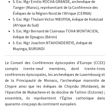
S. Exc. Mgr Emilio ROCHA GRANDE, archevêque de
Tanger (Maroc), représentant de la Conférence des
Évêques de la Région Nord de l'Afrique (CERNA)
S. Exc. Mgr Thulani Victor MBUYISA, évêque de Kokstad
(Afrique du Sud)
S. Exc. Mgr Bernard de Clairvaux TOHA WONTACIEN,
évêque de Djougou (Bénin)
S. Exc. Mgr Joachim NTAHONDEREYE, évêque de
Muyinga, BURUNDI
Le Conseil des Conférences épiscopales d’Europe (CCEE)
compte trente-neuf membres, dont trente-trois
conférences épiscopales, les archevêques de Luxembourg et
de la Principauté de Monaco, l’archevêque maronite de
Chypre ainsi que les évêques de Chişinău (Moldavie), de
l’éparchie de Mukachevo et du diocèse de Tallinn (Estonie) ;
ensemble, ils représentent l’Église catholique dans
quarante-cinq pays du continent européen.