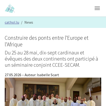
Skip to main content
Skip to page footer
You are here:
cathol.lu
News
Construire des ponts entre l’Europe et
l’Afrique
Du 25 au 28 mai, dix-sept cardinaux et
évêques des deux continents ont participé à
un séminaire conjoint CCEE-SECAM.
27.05.2026
– Auteur:
Isabelle Scart