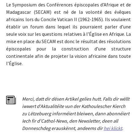
Le Symposium des Conférences épiscopales d’Afrique et de
Madagascar (SECAM) est né de la volonté des évêques
africains lors du Concile Vatican II (1962-1965). Ils voulaient
établir un forum dans lequel ils pourraient parler d’une
seule voix sur les questions relatives à l’Église en Afrique. La
mise en place du SECAM est donc le résultat des résolutions
épiscopales pour la construction d’une structure
continentale afin de projeter la vision africaine dans toute
l’Église.
Merci
,
dat
t
dir dësen Artikel gelies hu
tt
. Falls dir wëllt
iwwert d'Aktualitéit
e
vun der Kathoulescher Kierch
zu Lëtzebuerg informéiert bleiwen, dann abonnéiert
Iech fir d'Cathol-News, den Newsletter
,
deen all
Donneschdeg erauskënnt, andeems dir
hei klickt
.