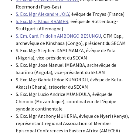
Roermond (Pays-Bas)
S. Exc. Mgr Alexandre JOLY
, évêque de Troyes (France)
S. Exc. Mgr Klaus KRÄMER
, évêque de Rottenburg-
Stuttgart (Allemagne)
S. Em. Card. Fridolin AMBONGO BESUNGU
, OFM Cap.,
archevêque de Kinshasa (Congo), président du SECAM
S. Exc. Mgr Stephen DAMI MAMZA, évêque de Yola
(Nigeria), vice-président du SECAM
S. Exc. Mgr Jose Manuel IMBAMBA, archevêque de
Saurímo (Angola), vice-président du SECAM
S. Exc. Mgr Gabriel Edoe KUMORDJI, évêque de Keta-
Akatsi (Ghana), trésorier du SECAM
S. Exc. Mgr Lucio Andrice MUANDULA, évêque de
Chimoio (Mozambique), coordinateur de l’équipe
synodale continentale
S. Exc. Mgr Anthony MUHERIA, évêque de Nyeri (Kenya),
représentant régional Association of Member
Episcopal Conferences in Eastern Africa (AMECEA)