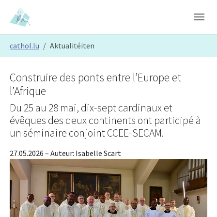
Skip to main content
Skip to page footer
You are here:
cathol.lu
Aktualitéiten
Construire des ponts entre l’Europe et
l’Afrique
Du 25 au 28 mai, dix-sept cardinaux et
évêques des deux continents ont participé à
un séminaire conjoint CCEE-SECAM.
27.05.2026
– Auteur:
Isabelle Scart