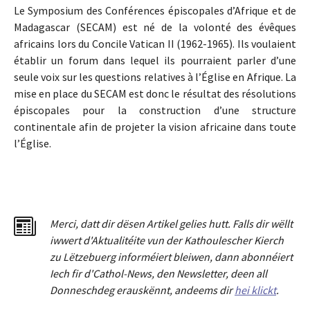
Le Symposium des Conférences épiscopales d’Afrique et de
Madagascar (SECAM) est né de la volonté des évêques
africains lors du Concile Vatican II (1962-1965). Ils voulaient
établir un forum dans lequel ils pourraient parler d’une
seule voix sur les questions relatives à l’Église en Afrique. La
mise en place du SECAM est donc le résultat des résolutions
épiscopales pour la construction d’une structure
continentale afin de projeter la vision africaine dans toute
l’Église.
Merci
,
dat
t
dir dësen Artikel gelies hu
tt
. Falls dir wëllt
iwwert d'Aktualitéit
e
vun der Kathoulescher Kierch
zu Lëtzebuerg informéiert bleiwen, dann abonnéiert
Iech fir d'Cathol-News, den Newsletter
,
deen all
Donneschdeg erauskënnt, andeems dir
hei klickt
.