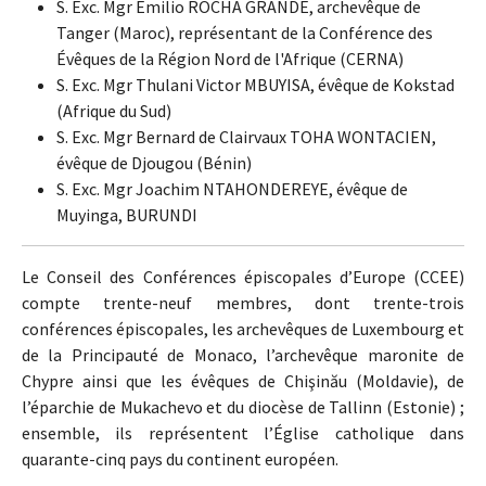
S. Exc. Mgr Emilio ROCHA GRANDE, archevêque de
Tanger (Maroc), représentant de la Conférence des
Évêques de la Région Nord de l'Afrique (CERNA)
S. Exc. Mgr Thulani Victor MBUYISA, évêque de Kokstad
(Afrique du Sud)
S. Exc. Mgr Bernard de Clairvaux TOHA WONTACIEN,
évêque de Djougou (Bénin)
S. Exc. Mgr Joachim NTAHONDEREYE, évêque de
Muyinga, BURUNDI
Le Conseil des Conférences épiscopales d’Europe (CCEE)
compte trente-neuf membres, dont trente-trois
conférences épiscopales, les archevêques de Luxembourg et
de la Principauté de Monaco, l’archevêque maronite de
Chypre ainsi que les évêques de Chişinău (Moldavie), de
l’éparchie de Mukachevo et du diocèse de Tallinn (Estonie) ;
ensemble, ils représentent l’Église catholique dans
quarante-cinq pays du continent européen.