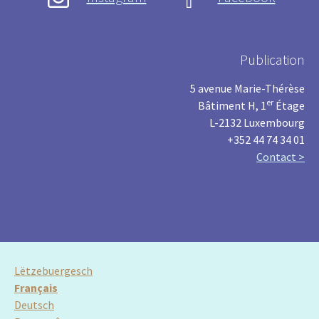
Publication
5 avenue Marie-Thérèse
er
Bâtiment H, 1
Étage
L-2132 Luxembourg
+352 44 74 34 01
Contact >
Lëtzebuergesch
Français
Deutsch