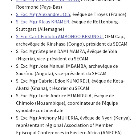
Roermond (Pays-Bas)
S. Exc. Mgr Alexandre JOLY
, évêque de Troyes (France)
S. Exc. Mgr Klaus KRÄMER
, évêque de Rottenburg-
Stuttgart (Allemagne)
S. Em. Card. Fridolin AMBONGO BESUNGU
, OFM Cap.,
archevêque de Kinshasa (Congo), président du SECAM
S. Exc. Mgr Stephen DAMI MAMZA, évêque de Yola
(Nigeria), vice-président du SECAM
S. Exc. Mgr Jose Manuel IMBAMBA, archevêque de
Saurímo (Angola), vice-président du SECAM
S. Exc. Mgr Gabriel Edoe KUMORDJI, évêque de Keta-
Akatsi (Ghana), trésorier du SECAM
S. Exc. Mgr Lucio Andrice MUANDULA, évêque de
Chimoio (Mozambique), coordinateur de l’équipe
synodale continentale
S. Exc. Mgr Anthony MUHERIA, évêque de Nyeri (Kenya),
représentant régional Association of Member
Episcopal Conferences in Eastern Africa (AMECEA)