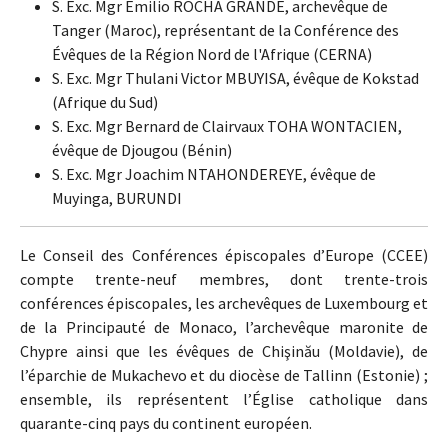
S. Exc. Mgr Emilio ROCHA GRANDE, archevêque de
Tanger (Maroc), représentant de la Conférence des
Évêques de la Région Nord de l'Afrique (CERNA)
S. Exc. Mgr Thulani Victor MBUYISA, évêque de Kokstad
(Afrique du Sud)
S. Exc. Mgr Bernard de Clairvaux TOHA WONTACIEN,
évêque de Djougou (Bénin)
S. Exc. Mgr Joachim NTAHONDEREYE, évêque de
Muyinga, BURUNDI
Le Conseil des Conférences épiscopales d’Europe (CCEE)
compte trente-neuf membres, dont trente-trois
conférences épiscopales, les archevêques de Luxembourg et
de la Principauté de Monaco, l’archevêque maronite de
Chypre ainsi que les évêques de Chişinău (Moldavie), de
l’éparchie de Mukachevo et du diocèse de Tallinn (Estonie) ;
ensemble, ils représentent l’Église catholique dans
quarante-cinq pays du continent européen.