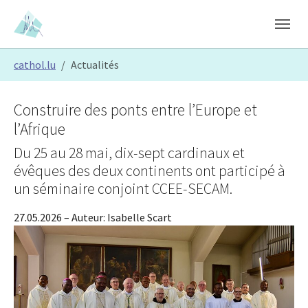
Skip to main content
Skip to page footer
You are here:
cathol.lu
Actualités
Construire des ponts entre l’Europe et
l’Afrique
Du 25 au 28 mai, dix-sept cardinaux et
évêques des deux continents ont participé à
un séminaire conjoint CCEE-SECAM.
27.05.2026
– Auteur:
Isabelle Scart