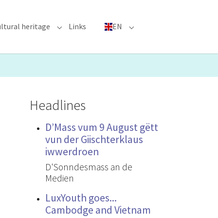
ltural heritage
Links
EN
n"
nu for "Major Events"
Submenu for "Cultural heritage"
Submenu for "EN"
Headlines
D’Mass vum 9 August gëtt
vun der Giischterklaus
iwwerdroen
D'Sonndesmass an de
Medien
LuxYouth goes...
Cambodge and Vietnam