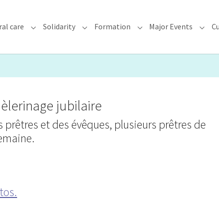
ral care
Solidarity
Formation
Major Events
Cu
chdiocese"
Submenu for "Faith & Pastoral care"
Submenu for "Solidarity"
Submenu for "Formatio
Subme
èlerinage jubilaire
s prêtres et des évêques, plusieurs prêtres de
semaine.
tos.