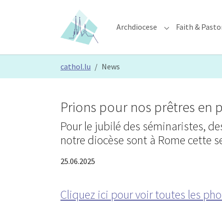
Skip to main content
Skip to page footer
Archdiocese
Faith & Pasto
Submenu for "Ar
You are here:
cathol.lu
News
Prions pour nos prêtres en p
Pour le jubilé des séminaristes, de
notre diocèse sont à Rome cette 
25.06.2025
Cliquez ici pour voir toutes les pho