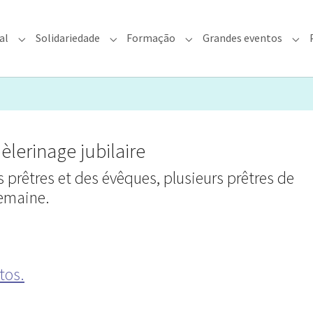
al
Solidariedade
Formação
Grandes eventos
rquidiocese"
Submenu for "Fé & Pastoral"
Submenu for "Solidariedade"
Submenu for "Formação"
Sub
èlerinage jubilaire
s prêtres et des évêques, plusieurs prêtres de
semaine.
tos.