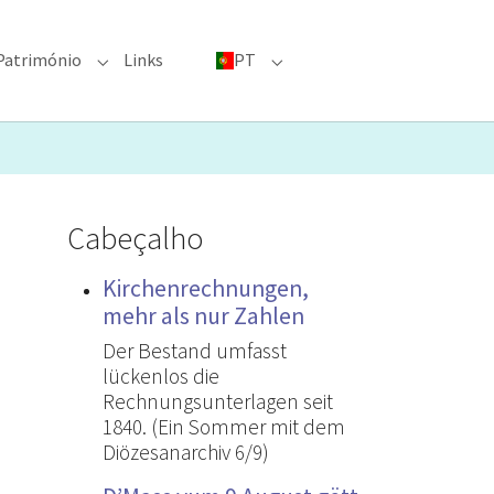
Património
Links
PT
menu for "Grandes eventos"
Submenu for "Património"
Submenu for "PT"
Cabeçalho
Kirchenrechnungen,
mehr als nur Zahlen
Der Bestand umfasst
lückenlos die
Rechnungsunterlagen seit
1840. (Ein Sommer mit dem
Diözesanarchiv 6/9)