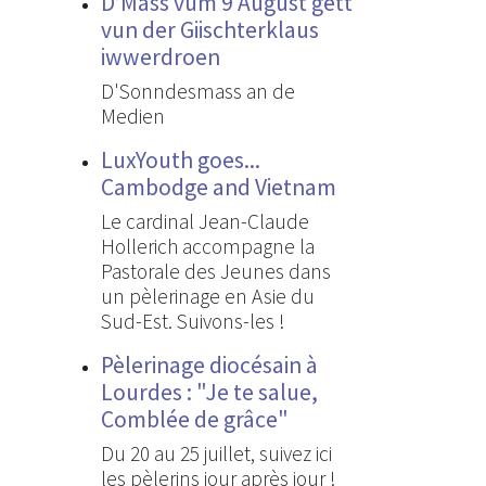
D’Mass vum 9 August gëtt
vun der Giischterklaus
iwwerdroen
D'Sonndesmass an de
Medien
LuxYouth goes...
Cambodge and Vietnam
Le cardinal Jean-Claude
Hollerich accompagne la
Pastorale des Jeunes dans
un pèlerinage en Asie du
Sud-Est. Suivons-les !
Pèlerinage diocésain à
Lourdes : "Je te salue,
Comblée de grâce"
Du 20 au 25 juillet, suivez ici
les pèlerins jour après jour !