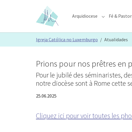
Skip to main content
Skip to page footer
Arquidiocese
Fé & Pastor
Submenu for "A
You are here:
Igreja Católica no Luxemburgo
Atualidades
Prions pour nos prêtres en p
Pour le jubilé des séminaristes, de
notre diocèse sont à Rome cette 
25.06.2025
Cliquez ici pour voir toutes les pho