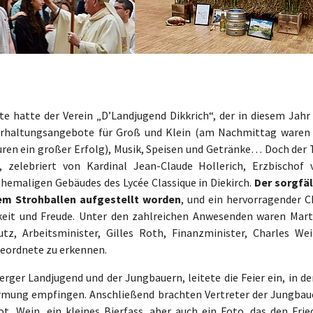
te hatte der Verein „D’Landjugend Dikkrich“, der in diesem Jahr 
nterhaltungsangebote für Groß und Klein (am Nachmittag waren 
ren ein großer Erfolg), Musik, Speisen und Getränke… Doch der 
zelebriert von Kardinal Jean-Claude Hollerich, Erzbischof 
hemaligen Gebäudes des Lycée Classique in Diekirch.
Der sorgfäl
em Strohballen aufgestellt worden
, und ein hervorragender C
chkeit und Freude. Unter den zahlreichen Anwesenden waren Mart
tz, Arbeitsminister, Gilles Roth, Finanzminister, Charles Weil
geordnete zu erkennen.
rger Landjugend und der Jungbauern, leitete die Feier ein, in de
irmung empfingen. Anschließend brachten Vertreter der Jungbau
, Wein, ein kleines Bierfass, aber auch ein Foto, das den Frie