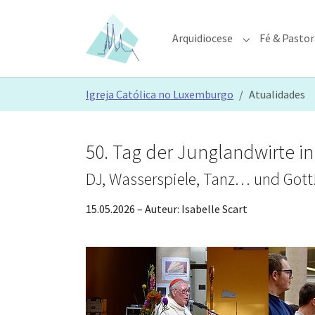
Skip to main content
Skip to page footer
Arquidiocese
Fé & Pastor
Submenu for "A
You are here:
Igreja Católica no Luxemburgo
Atualidades
50. Tag der Junglandwirte in
DJ, Wasserspiele, Tanz… und Gott
15.05.2026
– Auteur:
Isabelle Scart
Show larger version
Show larg