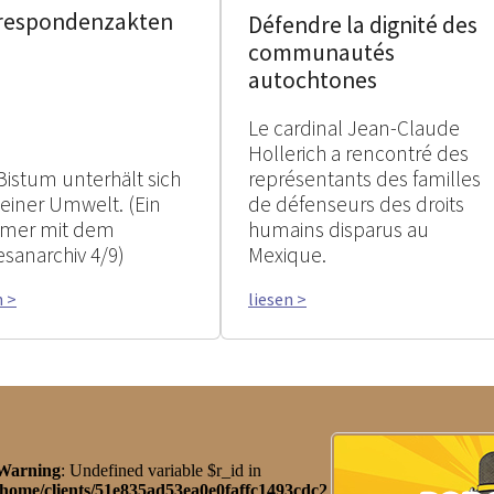
respondenzakten
Défendre la dignité des
communautés
autochtones
Le cardinal Jean-Claude
Hollerich a rencontré des
Bistum unterhält sich
représentants des familles
seiner Umwelt. (Ein
de défenseurs des droits
mer mit dem
humains disparus au
esanarchiv 4/9)
Mexique.
n >
liesen >