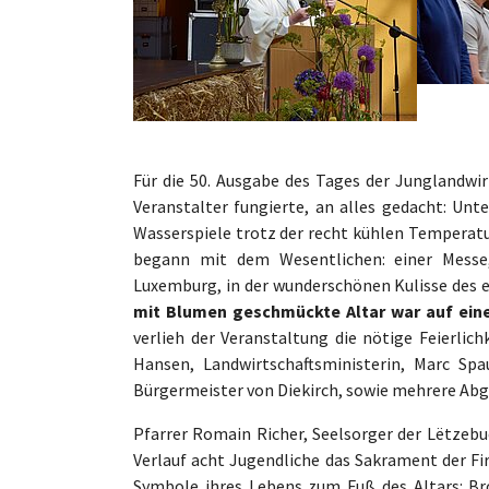
Für die 50. Ausgabe des Tages der Junglandwir
Veranstalter fungierte, an alles gedacht: U
Wasserspiele trotz der recht kühlen Temperatu
begann mit dem Wesentlichen: einer Messe, 
Luxemburg, in der wunderschönen Kulisse des e
mit Blumen geschmückte Altar war auf ein
verlieh der Veranstaltung die nötige Feierli
Hansen, Landwirtschaftsministerin, Marc Spau
Bürgermeister von Diekirch, sowie mehrere Ab
Pfarrer Romain Richer, Seelsorger der Lëtzebue
Verlauf acht Jugendliche das Sakrament der F
Symbole ihres Lebens zum Fuß des Altars: Brot