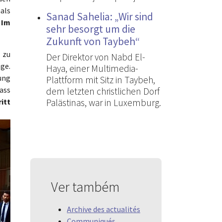
nals
Sanad Sahelia: „Wir sind
 Im
sehr besorgt um die
Zukunft von Taybeh“
 zu
Der Direktor von Nabd El-
ge.
Haya, einer Multimedia-
ung
Plattform mit Sitz in Taybeh,
dass
dem letzten christlichen Dorf
itt
Palästinas, war in Luxemburg.
Ver também
Archive des actualités
Communiqués