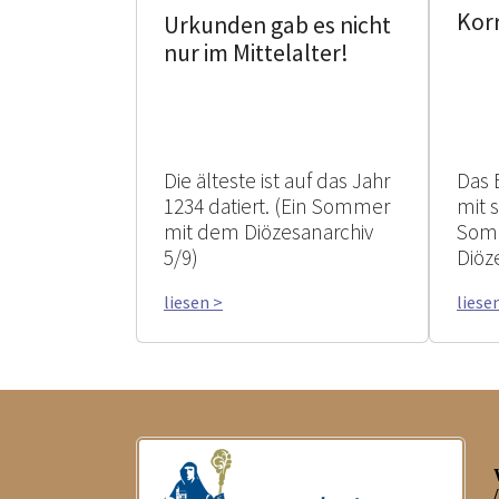
Kor
Urkunden gab es nicht
nur im Mittelalter!
Die älteste ist auf das Jahr
Das 
1234 datiert. (Ein Sommer
mit 
mit dem Diözesanarchiv
Som
5/9)
Diöz
liesen >
liese