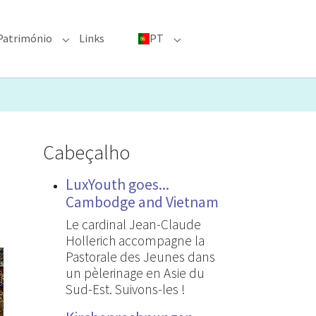
Património
Links
PT
menu for "Grandes eventos"
Submenu for "Património"
Submenu for "PT"
Cabeçalho
LuxYouth goes...
Cambodge and Vietnam
Le cardinal Jean-Claude
Hollerich accompagne la
Pastorale des Jeunes dans
un pèlerinage en Asie du
Sud-Est. Suivons-les !