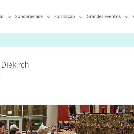
al
Solidariedade
Formação
Grandes eventos
rquidiocese"
Submenu for "Fé & Pastoral"
Submenu for "Solidariedade"
Submenu for "Formação"
Sub
 Diekirch
!
er version
Show larger version