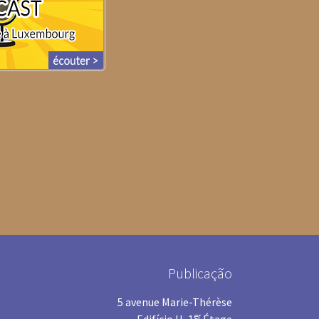
Publicação
5 avenue Marie-Thérèse
er
Edifício H, 1
Étage