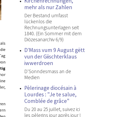
Kirchenrechnungen,
mehr als nur Zahlen
Der Bestand umfasst
lückenlos die
Rechnungsunterlagen seit
1840. (Ein Sommer mit dem
Diözesanarchiv 6/9)
als
D’Mass vum 9 August gëtt
die
Tag
vun der Giischterklaus
von
iwwerdroen
tig
D'Sonndesmass an de
hor
Medien
ine
er,
Pèlerinage diocésain à
Lourdes : "Je te salue,
Comblée de grâce"
ren
Du 20 au 25 juillet, suivez ici
ern
les pèlerins jour après jour !
den