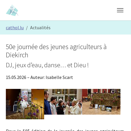
Skip to main content
Skip to page footer
You are here:
cathol.lu
Actualités
50e journée des jeunes agriculteurs à
Diekirch
DJ, jeux d’eau, danse… et Dieu !
15.05.2026
– Auteur:
Isabelle Scart
Show larger version
Show larger version
Show larger version
e