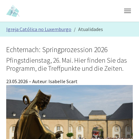
Skip to main content
Skip to page footer
You are here:
Igreja Católica no Luxemburgo
Atualidades
Echternach: Springprozession 2026
Pfingstdienstag, 26. Mai. Hier finden Sie das
Programm, die Treffpunkte und die Zeiten.
23.05.2026
– Auteur:
Isabelle Scart