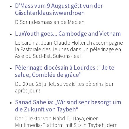
D’Mass vum 9 August gëtt vun der
Giischterklaus iwwerdroen
D'Sonndesmass an de Medien
LuxYouth goes... Cambodge and Vietnam
Le cardinal Jean-Claude Hollerich accompagne
la Pastorale des Jeunes dans un pèlerinage en
Asie du Sud-Est. Suivons-les !
Pèlerinage diocésain à Lourdes : "Je te
salue, Comblée de grâce"
Du 20 au 25 juillet, suivez ici les pèlerins jour
après jour !
Sanad Sahelia: „Wir sind sehr besorgt um
die Zukunft von Taybeh“
Der Direktor von Nabd El-Haya, einer
Multimedia-Plattform mit Sitz in Taybeh, dem