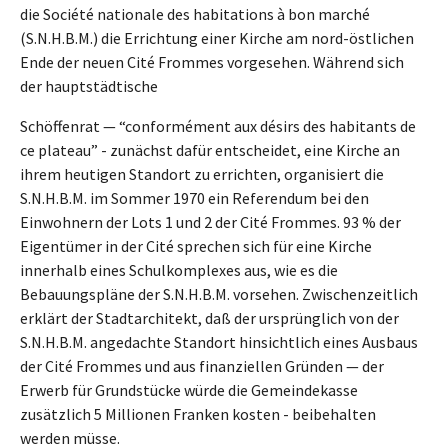
die Société nationale des habitations à bon marché
(S.N.H.B.M.) die Errichtung einer Kirche am nord-östlichen
Ende der neuen Cité Frommes vorgesehen. Während sich
der hauptstädtische
Schöffenrat — “conformément aux désirs des habitants de
ce plateau” - zunächst dafür entscheidet, eine Kirche an
ihrem heutigen Standort zu errichten, organisiert die
S.N.H.B.M. im Sommer 1970 ein Referendum bei den
Einwohnern der Lots 1 und 2 der Cité Frommes. 93 % der
Eigentümer in der Cité sprechen sich für eine Kirche
innerhalb eines Schulkomplexes aus, wie es die
Bebauungspläne der S.N.H.B.M. vorsehen. Zwischenzeitlich
erklärt der Stadtarchitekt, daß der ursprünglich von der
S.N.H.B.M. angedachte Standort hinsichtlich eines Ausbaus
der Cité Frommes und aus finanziellen Gründen — der
Erwerb für Grundstücke würde die Gemeindekasse
zusätzlich 5 Millionen Franken kosten - beibehalten
werden müsse.