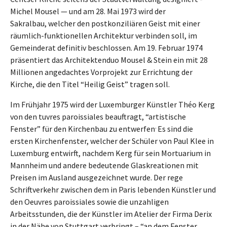
Michel Mousel — und am 28. Mai 1973 wird der
Sakralbau, welcher den postkonziliären Geist mit einer
räumlich-funktionellen Architektur verbinden soll, im
Gemeinderat definitiv beschlossen. Am 19. Februar 1974
präsentiert das Architektenduo Mousel & Stein ein mit 28
Millionen angedachtes Vorprojekt zur Errichtung der
Kirche, die den Titel “Heilig Geist” tragen soll.
Im Frühjahr 1975 wird der Luxemburger Künstler Théo Kerg
von den tuvres paroissiales beauftragt, “artistische
.
Fenster” für den Kirchenbau zu entwerfen
Es sind die
ersten Kirchenfenster, welcher der Schüler von Paul Klee in
Luxemburg entwirft, nachdem Kerg für sein Mortuarium in
Mannheim und andere bedeutende Glaskreationen mit
Preisen im Ausland ausgezeichnet wurde. Der rege
Schriftverkehr zwischen dem in Paris lebenden Künstler und
den Oeuvres paroissiales sowie die unzahligen
Arbeitsstunden, die der Künstler im Atelier der Firma Derix
in der Nähe von Stuttgart verbringt – “an dem Fenster