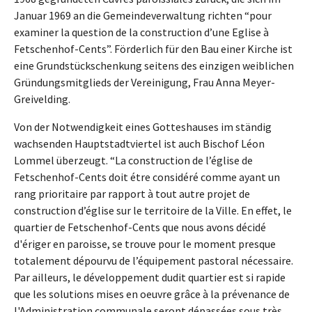
Januar 1969 an die Gemeindeverwaltung richten “pour
examiner la question de la construction d’une Eglise à
Fetschenhof-Cents”. Förderlich für den Bau einer Kirche ist
eine Grundstückschenkung seitens des einzigen weiblichen
Gründungsmitglieds der Vereinigung, Frau Anna Meyer-
Greivelding.
Von der Notwendigkeit eines Gotteshauses im ständig
wachsenden Hauptstadtviertel ist auch Bischof Léon
Lommel überzeugt. “La construction de l’église de
Fetschenhof-Cents doit étre considéré comme ayant un
rang prioritaire par rapport à tout autre projet de
construction d’église sur le territoire de la Ville. En effet, le
quartier de Fetschenhof-Cents que nous avons décidé
d'ériger en paroisse, se trouve pour le moment presque
totalement dépourvu de l’équipement pastoral nécessaire.
Par ailleurs, le développement dudit quartier est si rapide
que les solutions mises en oeuvre grâce à la prévenance de
l'Administration communale seront dépassées sous très