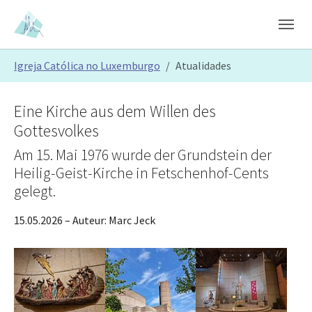
Skip to main content
Skip to page footer
You are here:
Igreja Católica no Luxemburgo
Atualidades
Eine Kirche aus dem Willen des
Gottesvolkes
Am 15. Mai 1976 wurde der Grundstein der
Heilig-Geist-Kirche in Fetschenhof-Cents
gelegt.
15.05.2026
– Auteur:
Marc Jeck
Show larger version
Show larger version
Show larger version