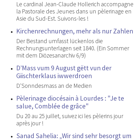
Le cardinal Jean-Claude Hollerich accompagne
la Pastorale des Jeunes dans un pèlerinage en
Asie du Sud-Est. Suivons-les !
Kirchenrechnungen, mehr als nur Zahlen
Der Bestand umfasst lückenlos die
Rechnungsunterlagen seit 1840. (Ein Sommer
mit dem Diözesanarchiv 6/9)
D’Mass vum 9 August gëtt vun der
Giischterklaus iwwerdroen
D'Sonndesmass an de Medien
Pèlerinage diocésain à Lourdes : "Je te
salue, Comblée de grâce"
Du 20 au 25 juillet, suivez ici les pèlerins jour
après jour !
Sanad Sahelia: „Wir sind sehr besorgt um