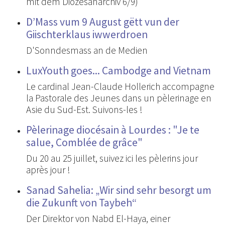
mit dem Diözesanarchiv 6/9)
D’Mass vum 9 August gëtt vun der
Giischterklaus iwwerdroen
D'Sonndesmass an de Medien
LuxYouth goes... Cambodge and Vietnam
Le cardinal Jean-Claude Hollerich accompagne
la Pastorale des Jeunes dans un pèlerinage en
Asie du Sud-Est. Suivons-les !
Pèlerinage diocésain à Lourdes : "Je te
salue, Comblée de grâce"
Du 20 au 25 juillet, suivez ici les pèlerins jour
après jour !
Sanad Sahelia: „Wir sind sehr besorgt um
die Zukunft von Taybeh“
Der Direktor von Nabd El-Haya, einer