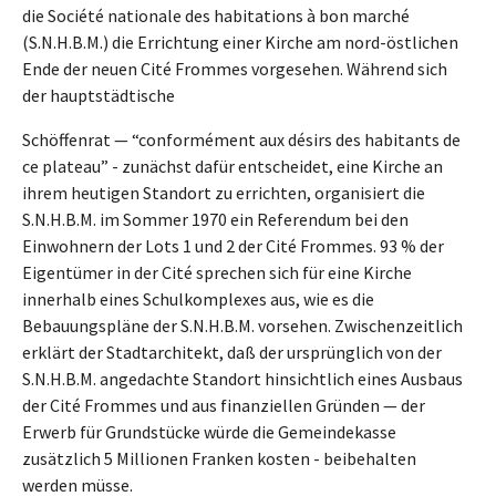
die Société nationale des habitations à bon marché
(S.N.H.B.M.) die Errichtung einer Kirche am nord-östlichen
Ende der neuen Cité Frommes vorgesehen. Während sich
der hauptstädtische
Schöffenrat — “conformément aux désirs des habitants de
ce plateau” - zunächst dafür entscheidet, eine Kirche an
ihrem heutigen Standort zu errichten, organisiert die
S.N.H.B.M. im Sommer 1970 ein Referendum bei den
Einwohnern der Lots 1 und 2 der Cité Frommes. 93 % der
Eigentümer in der Cité sprechen sich für eine Kirche
innerhalb eines Schulkomplexes aus, wie es die
Bebauungspläne der S.N.H.B.M. vorsehen. Zwischenzeitlich
erklärt der Stadtarchitekt, daß der ursprünglich von der
S.N.H.B.M. angedachte Standort hinsichtlich eines Ausbaus
der Cité Frommes und aus finanziellen Gründen — der
Erwerb für Grundstücke würde die Gemeindekasse
zusätzlich 5 Millionen Franken kosten - beibehalten
werden müsse.