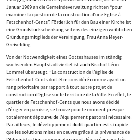
Januar 1969 an die Gemeindeverwaltung richten “pour
examiner la question de la construction d’une Eglise à
Fetschenhof-Cents”. Förderlich für den Bau einer Kirche ist
eine Grundstückschenkung seitens des einzigen weiblichen
Gründungsmitglieds der Vereinigung, Frau Anna Meyer-
Greivelding.
Von der Notwendigkeit eines Gotteshauses im ständig
wachsenden Hauptstadtviertel ist auch Bischof Léon
Lommel überzeugt. “La construction de l’église de
Fetschenhof-Cents doit étre considéré comme ayant un
rang prioritaire par rapport à tout autre projet de
construction d’église sur le territoire de la Ville. En effet, le
quartier de Fetschenhof-Cents que nous avons décidé
d'ériger en paroisse, se trouve pour le moment presque
totalement dépourvu de l’équipement pastoral nécessaire.
Par ailleurs, le développement dudit quartier est si rapide
que les solutions mises en oeuvre grâce à la prévenance de
l'Administration communale seront dépassées sous très