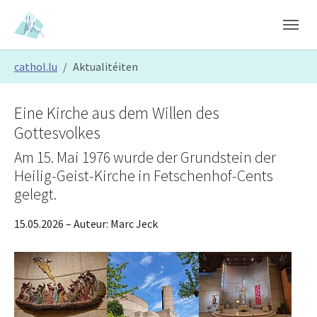
Skip to main content
Skip to page footer
You are here:
cathol.lu
Aktualitéiten
Eine Kirche aus dem Willen des
Gottesvolkes
Am 15. Mai 1976 wurde der Grundstein der
Heilig-Geist-Kirche in Fetschenhof-Cents
gelegt.
15.05.2026
– Auteur:
Marc Jeck
Show larger version
Show larger version
Show larger version