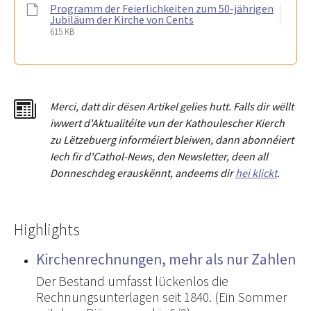
Programm der Feierlichkeiten zum 50-jährigen
Jubiläum der Kirche von Cents
615 KB
Merci
,
dat
t
dir dësen Artikel gelies hu
tt
. Falls dir wëllt
iwwert d'Aktualitéit
e
vun der Kathoulescher Kierch
zu Lëtzebuerg informéiert bleiwen, dann abonnéiert
Iech fir d'Cathol-News, den Newsletter
,
deen all
Donneschdeg erauskënnt, andeems dir
hei klickt
.
Highlights
Kirchenrechnungen, mehr als nur Zahlen
Der Bestand umfasst lückenlos die
Rechnungsunterlagen seit 1840. (Ein Sommer