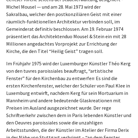
Michel Mousel — und am 28. Mai 1973 wird der
Sakralbau, welcher den postkonziliären Geist mit einer
räumlich-funktionellen Architektur verbinden soll, im
Gemeinderat definitiv beschlossen. Am 19. Februar 1974
präsentiert das Architektenduo Mousel & Stein ein mit 28
Millionen angedachtes Vorprojekt zur Errichtung der
Kirche, die den Titel “Heilig Geist” tragen soll.
Im Frühjahr 1975 wird der Luxemburger Künstler Théo Kerg
von den tuvres paroissiales beauftragt, “artistische
.
Fenster” für den Kirchenbau zu entwerfen
Es sind die
ersten Kirchenfenster, welcher der Schüler von Paul Klee in
Luxemburg entwirft, nachdem Kerg für sein Mortuarium in
Mannheim und andere bedeutende Glaskreationen mit
Preisen im Ausland ausgezeichnet wurde. Der rege
Schriftverkehr zwischen dem in Paris lebenden Künstler und
den Oeuvres paroissiales sowie die unzahligen
Arbeitsstunden, die der Künstler im Atelier der Firma Derix
in der Nähe von Stuttgart verbringt – “an dem Fenster