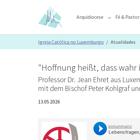
Skip to main content
Skip to page footer
Arquidiocese
Fé & Pastor
Submenu for "A
You are here:
Igreja Católica no Luxemburgo
Atualidades
"Hoffnung heißt, dass wahr 
Professor Dr. Jean Ehret aus Lux
mit dem Bischof Peter Kohlgraf un
13.05.2026