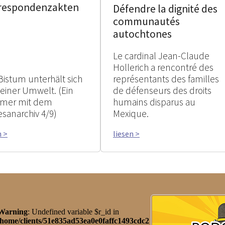
respondenzakten
Défendre la dignité des
communautés
autochtones
Le cardinal Jean-Claude
Hollerich a rencontré des
Bistum unterhält sich
représentants des familles
seiner Umwelt. (Ein
de défenseurs des droits
mer mit dem
humains disparus au
esanarchiv 4/9)
Mexique.
n >
liesen >