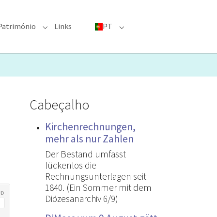
Património
Links
PT
menu for "Grandes eventos"
Submenu for "Património"
Submenu for "PT"
Cabeçalho
Kirchenrechnungen,
mehr als nur Zahlen
Der Bestand umfasst
lückenlos die
Rechnungsunterlagen seit
1840. (Ein Sommer mit dem
Diözesanarchiv 6/9)