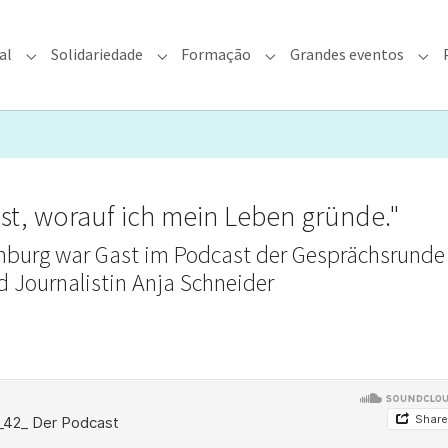
al
Solidariedade
Formação
Grandes eventos
rquidiocese"
Submenu for "Fé & Pastoral"
Submenu for "Solidariedade"
Submenu for "Formação"
Sub
ist, worauf ich mein Leben gründe."
emburg war Gast im Podcast der Gesprächsrunde
d Journalistin Anja Schneider