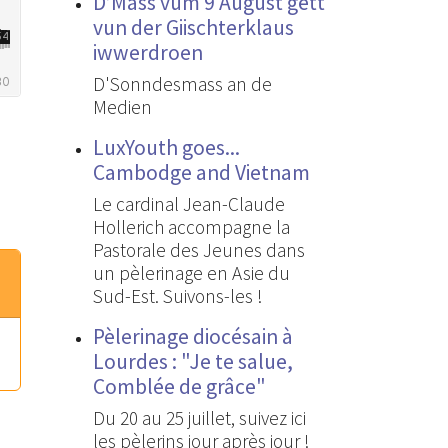
D’Mass vum 9 August gëtt
vun der Giischterklaus
iwwerdroen
D'Sonndesmass an de
Medien
LuxYouth goes...
Cambodge and Vietnam
Le cardinal Jean-Claude
Hollerich accompagne la
Pastorale des Jeunes dans
un pèlerinage en Asie du
Sud-Est. Suivons-les !
Pèlerinage diocésain à
Lourdes : "Je te salue,
Comblée de grâce"
Du 20 au 25 juillet, suivez ici
les pèlerins jour après jour !