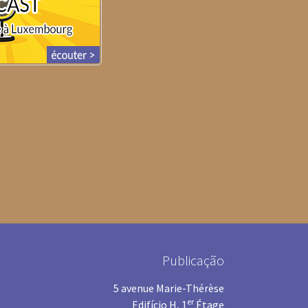
Publicação
5 avenue Marie-Thérèse
er
Edifício H, 1
Étage