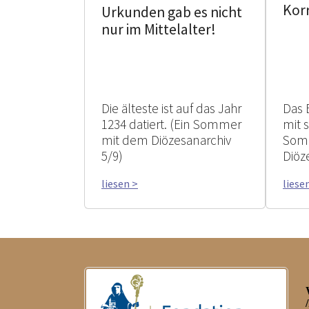
Kor
Urkunden gab es nicht
nur im Mittelalter!
Die älteste ist auf das Jahr
Das 
1234 datiert. (Ein Sommer
mit 
mit dem Diözesanarchiv
Som
5/9)
Diöz
liesen >
liese