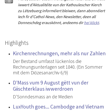
iwwert d'Aktualitéit
e
vun der Kathoulescher Kierch
zu Lëtzebuerg informéiert bleiwen, dann abonnéiert
Iech fir d'Cathol-News, den Newsletter
,
deen all
Donneschdeg erauskënnt, andeems dir
hei klickt
.
Highlights
Kirchenrechnungen, mehr als nur Zahlen
Der Bestand umfasst lückenlos die
Rechnungsunterlagen seit 1840. (Ein Sommer
mit dem Diözesanarchiv 6/9)
D’Mass vum 9 August gëtt vun der
Giischterklaus iwwerdroen
D'Sonndesmass an de Medien
LuxYouth goes... Cambodge and Vietnam