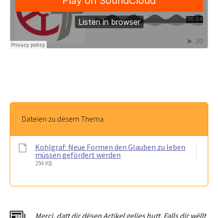
Dateien zu dësem Thema
Kohlgraf: Neue Formen den Glauben zu leben
müssen gefördert werden
294 KB
Merci
,
dat
t
dir dësen Artikel gelies hu
tt
. Falls dir wëllt