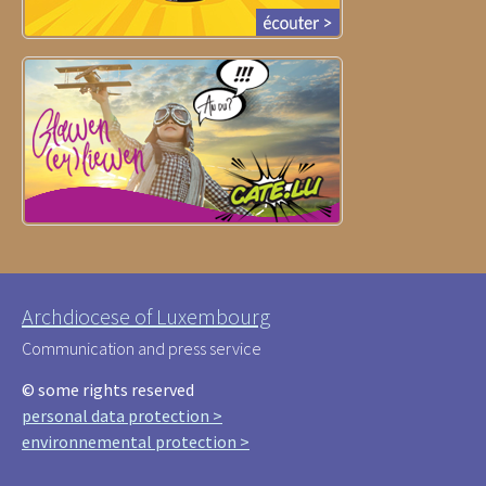
Archdiocese of Luxembourg
Communication and press service
© some rights reserved
personal data protection >
environnemental protection >