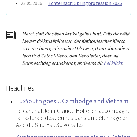
23.05.2026
Echternach: Springprozession 2026
Merci
,
dat
t
dir dësen Artikel gelies hu
tt
. Falls dir wëllt
iwwert d'Aktualitéit
e
vun der Kathoulescher Kierch
zu Lëtzebuerg informéiert bleiwen, dann abonnéiert
Iech fir d'Cathol-News, den Newsletter
,
deen all
Donneschdeg erauskënnt, andeems dir
hei klickt
.
Headlines
LuxYouth goes... Cambodge and Vietnam
Le cardinal Jean-Claude Hollerich accompagne
la Pastorale des Jeunes dans un pèlerinage en
Asie du Sud-Est. Suivons-les !