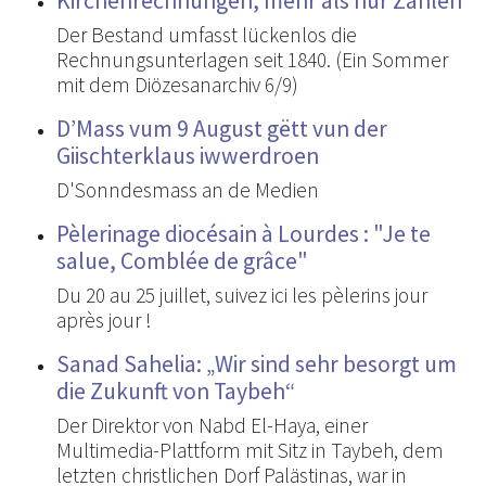
Kirchenrechnungen, mehr als nur Zahlen
Der Bestand umfasst lückenlos die
Rechnungsunterlagen seit 1840. (Ein Sommer
mit dem Diözesanarchiv 6/9)
D’Mass vum 9 August gëtt vun der
Giischterklaus iwwerdroen
D'Sonndesmass an de Medien
Pèlerinage diocésain à Lourdes : "Je te
salue, Comblée de grâce"
Du 20 au 25 juillet, suivez ici les pèlerins jour
après jour !
Sanad Sahelia: „Wir sind sehr besorgt um
die Zukunft von Taybeh“
Der Direktor von Nabd El-Haya, einer
Multimedia-Plattform mit Sitz in Taybeh, dem
letzten christlichen Dorf Palästinas, war in