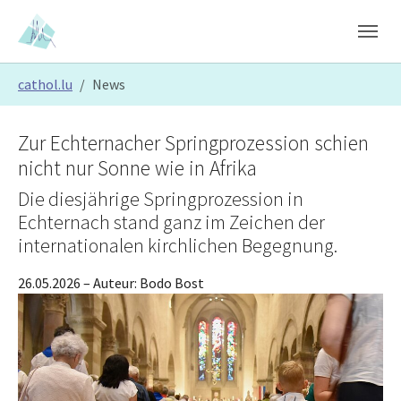
Skip to main content
Skip to page footer
You are here:
cathol.lu
News
Zur Echternacher Springprozession schien
nicht nur Sonne wie in Afrika
Die diesjährige Springprozession in
Echternach stand ganz im Zeichen der
internationalen kirchlichen Begegnung.
26.05.2026
– Auteur:
Bodo Bost