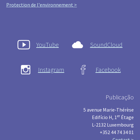
Protection de l'environnement >
YouTube
SoundCloud
Instagram
Facebook
Publicação
5 avenue Marie-Thérèse
er
Edifício H, 1
Étage
L-2132 Luxembourg
+352 44 74 34 01
Contact >