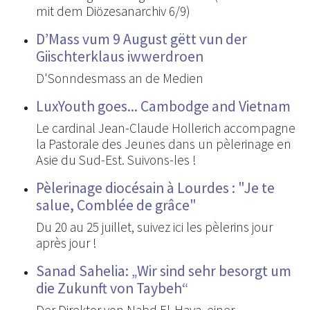
mit dem Diözesanarchiv 6/9)
D’Mass vum 9 August gëtt vun der
Giischterklaus iwwerdroen
D'Sonndesmass an de Medien
LuxYouth goes... Cambodge and Vietnam
Le cardinal Jean-Claude Hollerich accompagne
la Pastorale des Jeunes dans un pèlerinage en
Asie du Sud-Est. Suivons-les !
Pèlerinage diocésain à Lourdes : "Je te
salue, Comblée de grâce"
Du 20 au 25 juillet, suivez ici les pèlerins jour
après jour !
Sanad Sahelia: „Wir sind sehr besorgt um
die Zukunft von Taybeh“
Der Direktor von Nabd El-Haya, einer