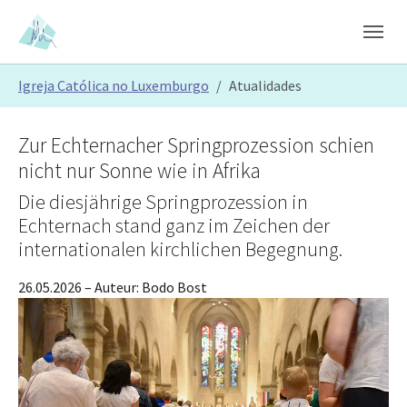
Skip to main content
Skip to page footer
You are here:
Igreja Católica no Luxemburgo
Atualidades
Zur Echternacher Springprozession schien
nicht nur Sonne wie in Afrika
Die diesjährige Springprozession in
Echternach stand ganz im Zeichen der
internationalen kirchlichen Begegnung.
26.05.2026
– Auteur:
Bodo Bost