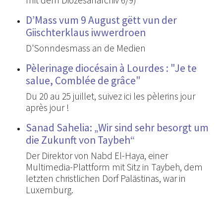
D’Mass vum 9 August gëtt vun der
Giischterklaus iwwerdroen
D'Sonndesmass an de Medien
Pèlerinage diocésain à Lourdes : "Je te
salue, Comblée de grâce"
Du 20 au 25 juillet, suivez ici les pèlerins jour
après jour !
Sanad Sahelia: „Wir sind sehr besorgt um
die Zukunft von Taybeh“
Der Direktor von Nabd El-Haya, einer
Multimedia-Plattform mit Sitz in Taybeh, dem
letzten christlichen Dorf Palästinas, war in
Luxemburg.