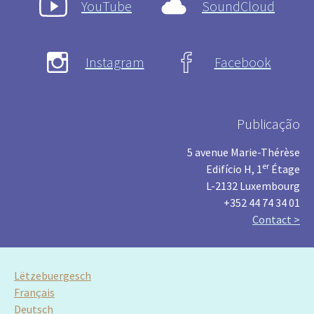
YouTube
SoundCloud
Instagram
Facebook
Publicação
5 avenue Marie-Thérèse
er
Edifício H, 1
Étage
L-2132 Luxembourg
+352 44 74 34 01
Contact >
Lëtzebuergesch
Français
Deutsch