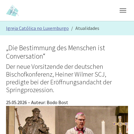
Skip to main content
Skip to page footer
You are here:
Igreja Católica no Luxemburgo
Atualidades
„Die Bestimmung des Menschen ist
Conversation“
Der neue Vorsitzende der deutschen
Bischofkonferenz, Heiner Wilmer SCJ,
predigte bei der Eröffnungsandacht der
Springprozession.
25.05.2026
– Auteur:
Bodo Bost