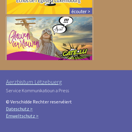
Äerzbistum Lëtzebuerg
Service Kommunikatioun a Press
© Verschidde Rechter reservéiert
Dateschutz >
Ëmweltschutz >