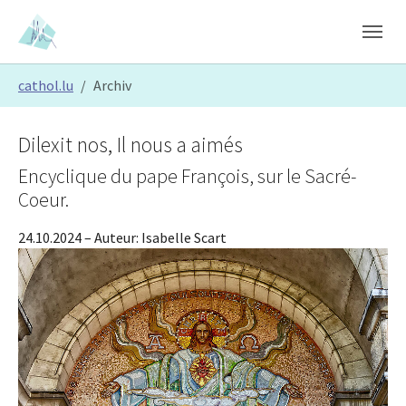
Skip to main content
Skip to page footer
You are here:
cathol.lu
Archiv
Dilexit nos, Il nous a aimés
Encyclique du pape François, sur le Sacré-
Coeur.
24.10.2024
– Auteur:
Isabelle Scart