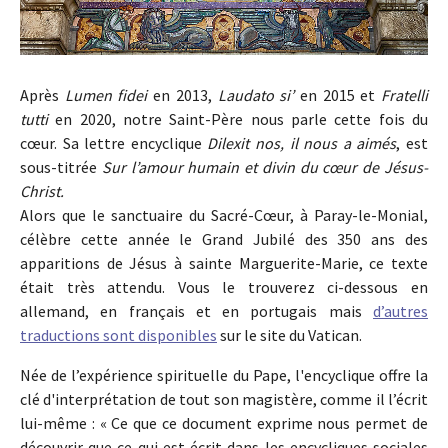
Après
Lumen fidei
en 2013,
Laudato si’
en 2015 et
Fratelli
tutti
en 2020, notre Saint-Père nous parle cette fois du
cœur. Sa lettre encyclique
Dilexit nos, il nous a aimés
, est
sous-titrée
Sur l’amour humain et divin du cœur de Jésus-
Christ.
Alors que le sanctuaire du Sacré-Cœur, à Paray-le-Monial,
célèbre cette année le Grand Jubilé des 350 ans des
apparitions de Jésus à sainte Marguerite-Marie, ce texte
était très attendu. Vous le trouverez ci-dessous en
allemand, en français et en portugais mais
d’autres
traductions sont disponibles
sur le site du Vatican.
Née de l’expérience spirituelle du Pape, l'encyclique offre la
clé d'interprétation de tout son magistère, comme il l’écrit
lui-même : « Ce que ce document exprime nous permet de
découvrir que ce qui est écrit dans les encycliques sociales