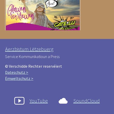
Äerzbistum Lëtzebuerg
Service Kommunikatioun a Press
© Verschidde Rechter reservéiert
Dateschutz >
Ëmweltschutz >
YouTube
SoundCloud