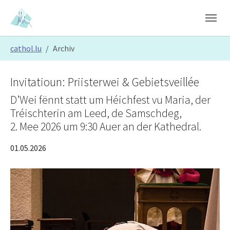
Skip to main content
Skip to page footer
You are here:
cathol.lu
Archiv
Invitatioun: Priisterwei & Gebietsveillée
D’Wei fënnt statt um Héichfest vu Maria, der
Tréischterin am Leed, de Samschdeg,
2. Mee 2026 um 9:30 Auer an der Kathedral.
01.05.2026