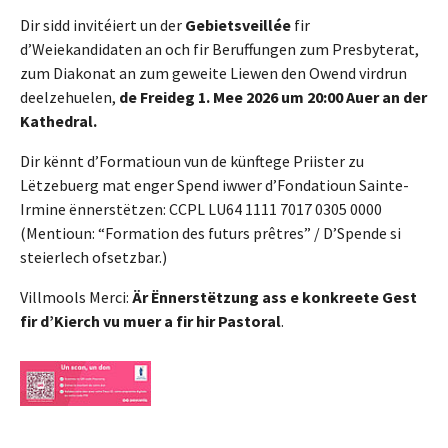
Dir sidd invitéiert un der
Gebietsveillée
fir
d’Weiekandidaten an och fir Beruffungen zum Presbyterat,
zum Diakonat an zum geweite Liewen den Owend virdrun
deelzehuelen,
de Freideg 1. Mee 2026 um 20:00 Auer an der
Kathedral.
Dir kënnt d’Formatioun vun de künftege Priister zu
Lëtzebuerg mat enger Spend iwwer d’Fondatioun Sainte-
Irmine ënnerstëtzen: CCPL LU64 1111 7017 0305 0000
(Mentioun: “Formation des futurs prêtres” / D’Spende si
steierlech ofsetzbar.)
Villmools Merci:
Är Ënnerstëtzung ass e konkreete Gest
fir d’Kierch vu muer a fir hir Pastoral
.
Show larger version