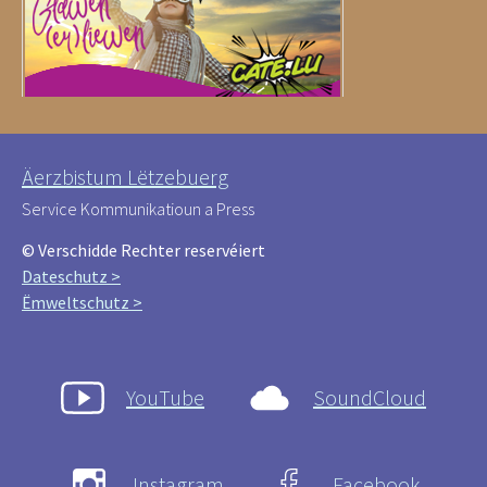
Äerzbistum Lëtzebuerg
Service Kommunikatioun a Press
© Verschidde Rechter reservéiert
Dateschutz >
Ëmweltschutz >
YouTube
SoundCloud
Instagram
Facebook