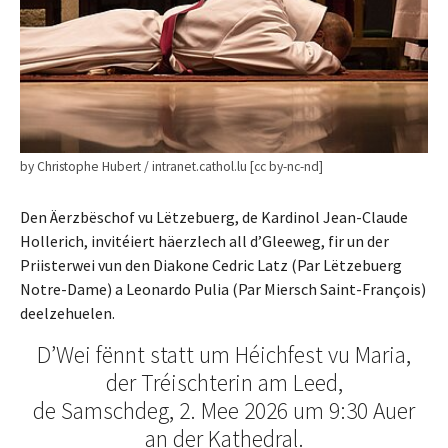
by Christophe Hubert / intranet.cathol.lu [cc by-nc-nd]
Den Äerzbëschof vu Lëtzebuerg, de Kardinol Jean-Claude
Hollerich, invitéiert häerzlech all d’Gleeweg, fir un der
Priisterwei vun den Diakone Cedric Latz (Par Lëtzebuerg
Notre-Dame) a Leonardo Pulia (Par Miersch Saint-François)
deelzehuelen.
D’Wei fënnt statt um Héichfest vu Maria,
der Tréischterin am Leed,
de Samschdeg, 2. Mee 2026 um 9:30 Auer
an der Kathedral.