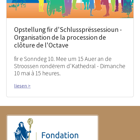
Opstellung fir d'Schlussprëssessioun -
Organisation de la procession de
clôture de l'Octave
fir e Sonndeg 10. Mee um 15 Auer an de
Stroossen rondërem d'Kathedral - Dimanche
10 mai à 15 heures.
liesen >