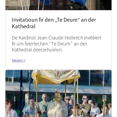
Invitatioun fir den „Te Deum“ an der
Kathedral
De Kardinol Jean-Claude Hollerich invitéiert
fir um feierlechen "Te Deum" an der
Kathedral deelzehuelen.
liesen >