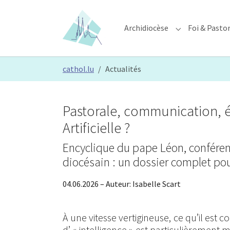
Skip to main content
Skip to page footer
Archidiocèse
Foi & Pasto
Submenu for "A
You are here:
cathol.lu
Actualités
Pastorale, communication, é
Artificielle ?
Encyclique du pape Léon, conféren
diocésain : un dossier complet po
04.06.2026
– Auteur:
Isabelle Scart
À une vitesse vertigineuse, ce qu’il est c
d’ « intelligence » est particulièrement m