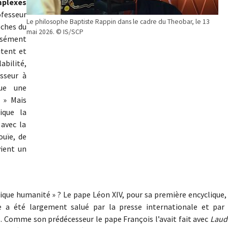
plexes
ofesseur
Le philosophe Baptiste Rappin dans le cadre du Theobar, le 13
oches du
mai 2026. © IS/SCP
isément
itent et
abilité,
esseur à
que une
. » Mais
ique la
avec la
ouïe, de
vient un
fique humanité » ? Le pape Léon XIV, pour sa première encyclique,
te a été largement salué par la presse internationale et par 
ns. Comme son prédécesseur le pape François l’avait fait avec
Laud