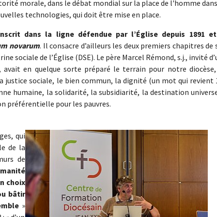
 autorité morale, dans le débat mondial sur la place de l'homme dan
elles technologies, qui doit être mise en place.
inscrit dans la ligne défendue par l’Église depuis 1891 et
um novarum
. Il consacre d’ailleurs les deux premiers chapitres de
ine sociale de l’Église (DSE). Le père Marcel Rémond, s.j., invité d
avait en quelque sorte préparé le terrain pour notre diocèse,
la justice sociale, le bien commun, la dignité (un mot qui revient
nne humaine, la solidarité, la subsidiarité, la destination univers
n préférentielle pour les pauvres.
Show larger version
ges, qui
le de la
murs de
umanité
un choix
ou bâtir
emble
»
 : « d’un