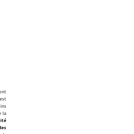
dont
’est
ins
 la
ité
des