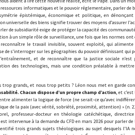
 nous aident à lire cette nouvelle réalité, écrit le Pape. Dans un m
 ressources informatiques et le pouvoir réglementaire, parler de 
ymétrie épistémique, économique et politique, en dénonçant 
on universelle des biens signifie trouver des moyens d’assurer l’a
arler de subsidiarité exige de protéger la capacité des communaut
ntion à un simple rôle de surveillance, une fois que les normes ont
à reconnaître le travail invisible, souvent exploité, qui alimente
e de s’interroger sur les géographies du pouvoir définissant qui 
’entraînement, et de reconnaître que la justice sociale n’est 
ption des technologies, mais une condition préalable à mettre
as trop grands, et nous trop petits ? Léon nous met en garde con
sabilité. Chacun dispose d’un propre champ d’action
, et c’est 
 entre alimenter la logique de force (ne serait-ce qu’avec indiffére
ue de la paix (avec vérité, sobriété, proximité, attention) » (n. 2
rel, professeur-docteur en théologie catéchétique, directrice
 est intervenue à la demande du CFD en mars 2026 pour parler de 
dentifié trois grands sujets théologiques au sujet desquels l’IA 