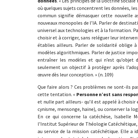
données
. « Les principes de la Doctrine sociale
où quelques sujets concentrent les données, les
commun signifie démasquer cette nouvelle as
nouveaux monopoles de l’IA. Parler de destinati
universel aux technologies et à la formation. P
choisir et à corriger, sans reléguer leur interve
établies ailleurs. Parler de solidarité oblige 
modèles algorithmiques. Parler de justice impos
entraîner les modèles et qui n’est qu’objet d
seulement un objectif à protéger après l’ado
œuvre dès leur conception. » (n. 109)
Que faire alors ? Ces problèmes ne sont-ils p
cette tentation. «
Personne n’est sans respon
et nulle part ailleurs- qu’il est appelé à choisir
cynisme, mensonge, haine), ou conserver la logiq
En ce qui concerne la catéchèse, Isabelle Mo
l’Institut Supérieur de Théologie Catéchétique,
au service de la mission catéchétique. Elle a i