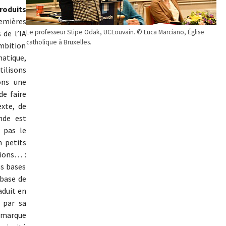
roduits
emières
Le professeur Stipe Odak, UCLouvain. © Luca Marciano, Église
 de l’IA
catholique à Bruxelles.
bition
atique,
tilisons
ons une
de faire
xte, de
nde est
 pas le
 petits
ions… :
es bases
 base de
aduit en
 par sa
emarque