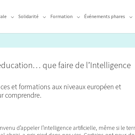
rale
Solidarité
Formation
Événements phares
rchidiocèse"
Submenu for "Foi & Pastorale"
Submenu for "Solidarité"
Submenu for "Formation"
Su
ducation… que faire de l’Intelligence
ces et formations aux niveaux européen et
ur comprendre.
onvenu d’appeler l’intelligence artificielle, même si le te
al choisi, a pris pied dans nos vies. Certains ont peur de