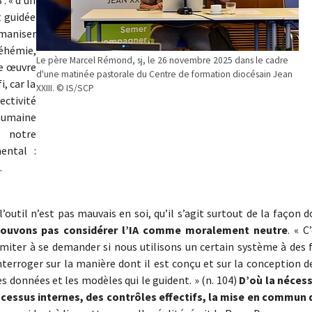
t guidée
umaniser
Néhémie,
Le père Marcel Rémond, sj, le 26 novembre 2025 dans le cadre
ne œuvre
d'une matinée pastorale du Centre de formation diocésain Jean
i, car la
XXIII. © IS/SCP
ectivité
humaine
t notre
ental :
…
l’outil n’est pas mauvais en soi, qu’il s’agit surtout de la façon 
ouvons pas considérer l’IA comme moralement neutre
. « C
miter à se demander si nous utilisons un certain système à des f
erroger sur la manière dont il est conçu et sur la conception de
es données et les modèles qui le guident. » (n. 104)
D’où la nécess
cessus internes, des contrôles effectifs, la mise en commun 