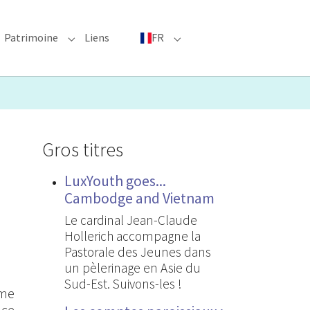
Patrimoine
Liens
FR
bmenu for "Événements phares"
Submenu for "Patrimoine"
Submenu for "FR"
Gros titres
LuxYouth goes...
Cambodge and Vietnam
Le cardinal Jean-Claude
Hollerich accompagne la
Pastorale des Jeunes dans
un pèlerinage en Asie du
Sud-Est. Suivons-les !
rme
 ce