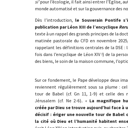
si’
pour l’écologie, il fait ainsi entrer l’Église,
monde automatisé et sur la gouvernance des nouv
Dès l’introduction,
le Souverain Pontife s’
publication par Léon XIII de l’encyclique
Rer
texte à un rappel des grands principes de la doctr
matinée pastorale du CFD en novembre 2025, 
rappelant les définitions centrales de la DSE : 
fois dans l’encyclique de Léon XIV !) de la perso
des biens, le soin de la maison commune, l’optio
Sur ce fondement, le Pape développe deux ima
reviennent régulièrement sous sa plume : cel
tour de Babel (cf. Gn 11, 1-9) et celle des 
Jérusalem (cf. Ne 2-6).. «
La magnifique h
créée par Dieu se trouve aujourd’hui face à 
décisif : ériger une nouvelle tour de Babel 
la cité où Dieu et l’humanité habitent ens
écrit Léon XIV en introduction puis, au chapitre 3