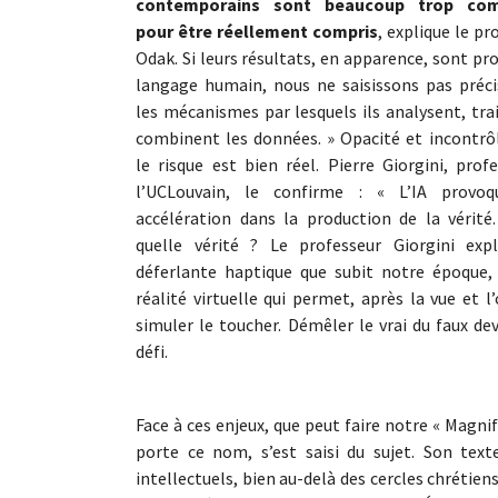
contemporains sont beaucoup trop com
pour être réellement compris
, explique le pr
Odak. Si leurs résultats, en apparence, sont pr
langage humain, nous ne saisissons pas préc
les mécanismes par lesquels ils analysent, tra
combinent les données. » Opacité et incontrôl
le risque est bien réel. Pierre Giorgini, prof
l’UCLouvain, le confirme : « L’IA provo
accélération dans la production de la vérité
quelle vérité ? Le professeur Giorgini expl
déferlante haptique que subit notre époque, 
réalité virtuelle qui permet, après la vue et l’
simuler le toucher. Démêler le vrai du faux de
défi.
Face à ces enjeux, que peut faire notre « Magni
porte ce nom, s’est saisi du sujet. Son tex
intellectuels, bien au-delà des cercles chrétie