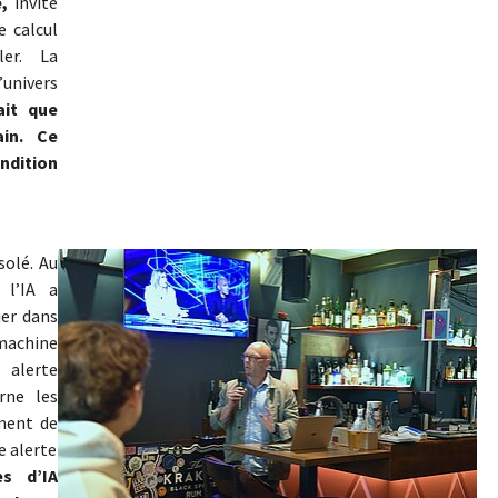
,
invité
e calcul
ler. La
’univers
ait que
ain. Ce
ndition
Show larger version
solé. Au
 l’IA a
ier dans
machine
 alerte
rne les
ément de
e alerte
s d’IA