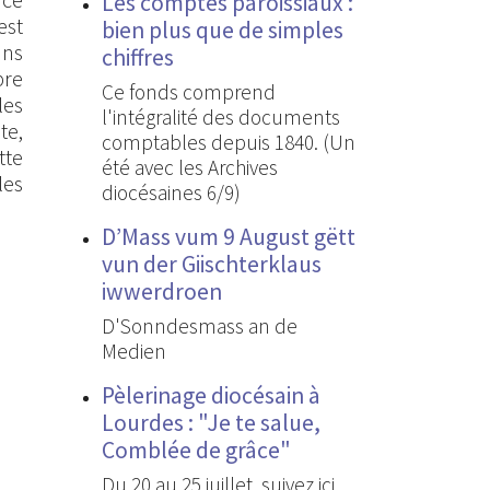
Les comptes paroissiaux :
est
bien plus que de simples
ans
chiffres
bre
Ce fonds comprend
les
l'intégralité des documents
te,
comptables depuis 1840. (Un
tte
été avec les Archives
les
diocésaines 6/9)
D’Mass vum 9 August gëtt
vun der Giischterklaus
iwwerdroen
D'Sonndesmass an de
Medien
Pèlerinage diocésain à
Lourdes : "Je te salue,
Comblée de grâce"
Du 20 au 25 juillet, suivez ici