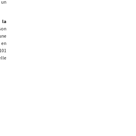
s un
 la
 son
’une
 en
 101
elle