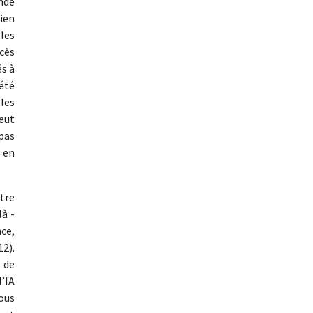
onde
bien
les
ccès
és à
 été
 les
peut
pas
 en
tre
là -
nce,
12).
 de
l’IA
nous