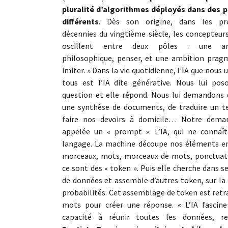
pluralité d’algorithmes déployés dans des p
différents
. Dès son origine, dans les pr
décennies du vingtième siècle, les concepteurs
oscillent entre deux pôles : une am
philosophique, penser, et une ambition pragm
imiter. » Dans la vie quotidienne, l’IA que nous u
tous est l’IA dite générative. Nous lui pos
question et elle répond. Nous lui demandons 
une synthèse de documents, de traduire un te
faire nos devoirs à domicile… Notre dema
appelée un « prompt ». L’IA, qui ne connaît
langage. La machine découpe nos éléments en
morceaux, mots, morceaux de mots, ponctuat
ce sont des « token ». Puis elle cherche dans s
de données et assemble d’autres token, sur la
probabilités. Cet assemblage de token est retr
mots pour créer une réponse. « L’IA fascine
capacité à réunir toutes les données, r