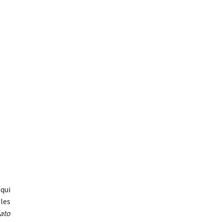
 qui
les
ato