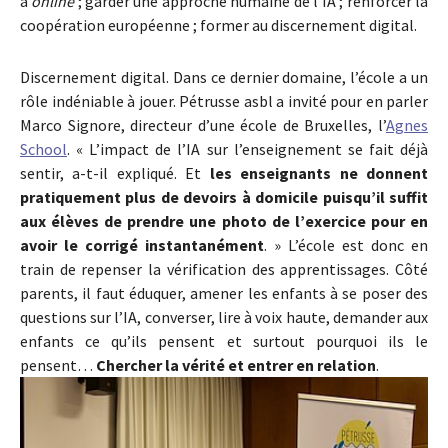
à
online
; garder une approche humaine de l’IA ; renforcer la
coopération européenne ; former au discernement digital.
Discernement digital. Dans ce dernier domaine, l’école a un
rôle indéniable à jouer. Pétrusse asbl a invité pour en parler
Marco Signore, directeur d’une école de Bruxelles, l’
Agnes
School
. « L’impact de l’IA sur l’enseignement se fait déjà
sentir, a-t-il expliqué. Et
les enseignants ne donnent
pratiquement plus de devoirs à domicile puisqu’il suffit
aux élèves de prendre une photo de l’exercice pour en
avoir le corrigé instantanément
. » L’école est donc en
train de repenser la vérification des apprentissages. Côté
parents, il faut éduquer, amener les enfants à se poser des
questions sur l’IA, converser, lire à voix haute, demander aux
enfants ce qu’ils pensent et surtout pourquoi ils le
pensent…
Chercher la vérité et entrer en relation
.
Show larger version