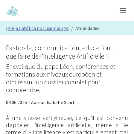
Skip to main content
Skip to page footer
You are here:
Igreja Católica no Luxemburgo
Atualidades
Pastorale, communication, éducation…
que faire de l’Intelligence Artificielle ?
Encyclique du pape Léon, conférences et
formations aux niveaux européen et
diocésain : un dossier complet pour
comprendre.
04.06.2026
– Auteur:
Isabelle Scart
À une vitesse vertigineuse, ce qu’il est convenu
d’appeler l’intelligence artificielle, même si le
terme d’ « intelligence » est particulièrement mal