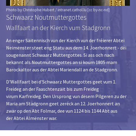
Photo by Christophe Hubert / intranet.cathol.lu [cc by-nc-nd]
Schwaarz Noutmuttergottes
Wallfaart an der Kierch vum Stadgronn
An enger Säitennisch vun der Kierch vun der fréierer Abtei
Neimënster steet eng Statu aus dem 14. Joerhonnert - déi
sougenannt Schwaarz Muttergottes. Si ass och nach
bekannt als Noutmuttergottes an si koum 1805 mam
Barockaltor aus der Abtei Mariendall an de Stadgronn.
D'Wallfaart bei d'Schwaarz Muttergottes geet vum 1.
Freideg an der Faaschtenzäit bis zum Freideg
virum Karfreideg. Den Ursprong vun dësem Pilgeren zu der
Maria am Stadgronn geet zeréck an 12. Joerhonnert an
zwar op den Abt Folmar, dee vun 1124 bis 1144 Abt aus
der Abtei Almënster war.