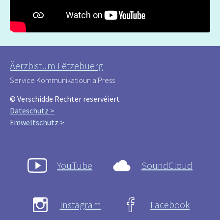
Äerzbistum Lëtzebuerg
Service Kommunikatioun a Press
© Verschidde Rechter reservéiert
Dateschutz >
Ëmweltschutz >
YouTube
SoundCloud
Instagram
Facebook