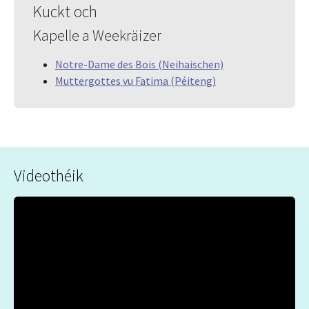
Kuckt och
Kapelle a Weekräizer
Notre-Dame des Bois (Neihaischen)
Muttergottes vu Fatima (Péiteng)
Videothéik