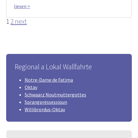
liesen >
1
2
next
Regional a Lokal Wallfahrte
Notre-Dame de Fatima
Oktav
Schwaarz Noutmuttergottes
Sprangprëssessioun
Willibrordus-Oktav