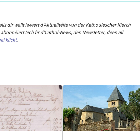
Falls dir wëllt iwwert d'Aktualitéit
e
vun der Kathoulescher Kierch
abonnéiert Iech fir d'Cathol-News, den Newsletter
,
deen all
ei klickt
.