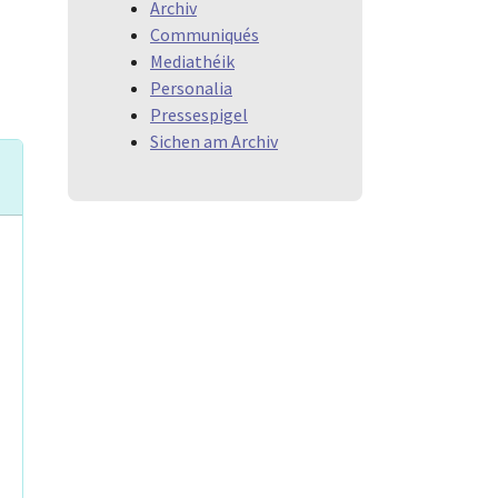
Archiv
Communiqués
Mediathéik
Personalia
Pressespigel
Sichen am Archiv