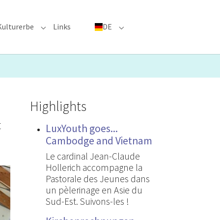
Kulturerbe
Links
DE
menu for "Große Ereignisse"
Submenu for "Kulturerbe"
Submenu for "DE"
Highlights
t
LuxYouth goes...
Cambodge and Vietnam
Le cardinal Jean-Claude
Hollerich accompagne la
Pastorale des Jeunes dans
un pèlerinage en Asie du
Sud-Est. Suivons-les !