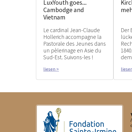
Kir
LuxYouth goes...
meh
Cambodge and
Vietnam
Le cardinal Jean-Claude
Der 
Hollerich accompagne la
lück
Pastorale des Jeunes dans
Rech
un pèlerinage en Asie du
1840
Sud-Est. Suivons-les !
dem 
liesen >
liese