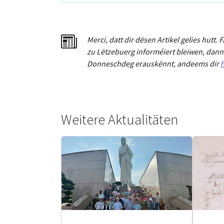
Merci
,
dat
t
dir dësen Artikel gelies hu
tt
. 
zu Lëtzebuerg informéiert bleiwen, dann 
Donneschdeg erauskënnt, andeems dir
h
Weitere Aktualitäten