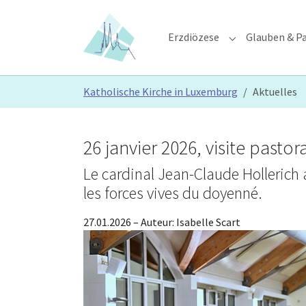
Skip to main content
Skip to page footer
Erzdiözese
Glauben & Pa
Submenu for "E
You are here:
Katholische Kirche in Luxemburg
Aktuelles
26 janvier 2026, visite past
Le cardinal Jean-Claude Hollerich a
les forces vives du doyenné.
27.01.2026
– Auteur:
Isabelle Scart