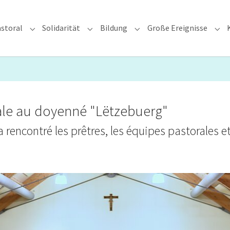
storal
Solidarität
Bildung
Große Ereignisse
rzdiözese"
Submenu for "Glauben & Pastoral"
Submenu for "Solidarität"
Submenu for "Bildung"
Sub
orale au doyenné "Lëtzebuerg"
 rencontré les prêtres, les équipes pastorales e