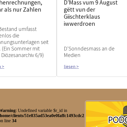
chenrechnungen,
D’Mass vum 9 August
r als nur Zahlen
gëtt vun der
Giischterklaus
iwwerdroen
Bestand umfasst
enlos die
nungsunterlagen seit
. (Ein Sommer mit
D'Sonndesmass an de
Diözesanarchiv 6/9)
Medien
n >
liesen >