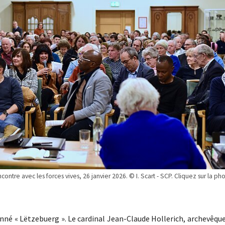
ntre avec les forces vives, 26 janvier 2026. © I. Scart - SCP. Cliquez sur la ph
nné « Lëtzebuerg ». Le cardinal Jean-Claude Hollerich, archevêqu