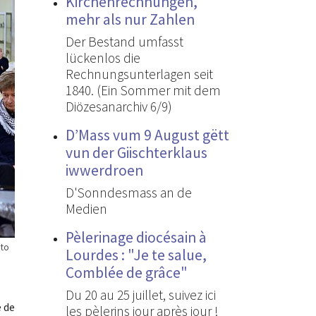
Kirchenrechnungen,
mehr als nur Zahlen
Der Bestand umfasst
lückenlos die
Rechnungsunterlagen seit
1840. (Ein Sommer mit dem
Diözesanarchiv 6/9)
D’Mass vum 9 August gëtt
vun der Giischterklaus
iwwerdroen
D'Sonndesmass an de
Medien
Pèlerinage diocésain à
oto
Lourdes : "Je te salue,
Comblée de grâce"
Du 20 au 25 juillet, suivez ici
e de
les pèlerins jour après jour !