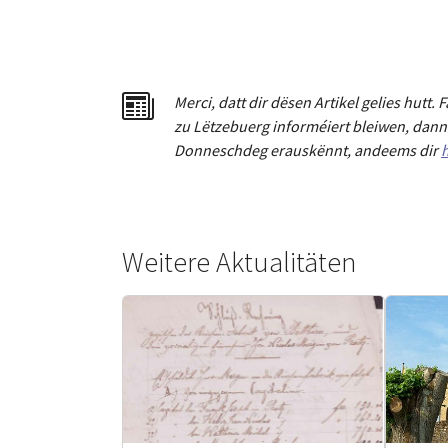
Merci
,
dat
t
dir dësen Artikel gelies hu
tt
. 
zu Lëtzebuerg informéiert bleiwen, dann 
Donneschdeg erauskënnt, andeems dir
h
Weitere Aktualitäten