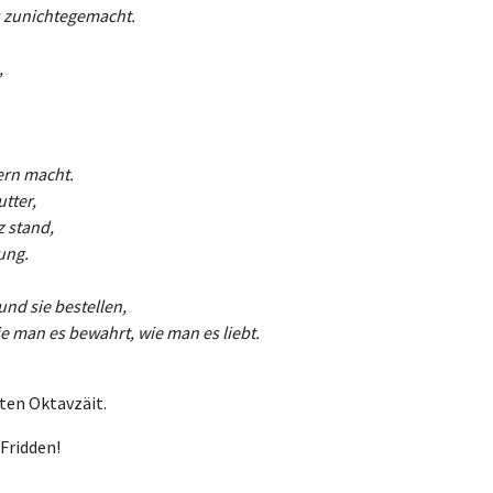
s zunichtegemacht.
,
ern macht.
tter,
 stand,
ung.
nd sie bestellen,
e man es bewahrt, wie man es liebt.
ten Oktavzäit.
e Fridden!