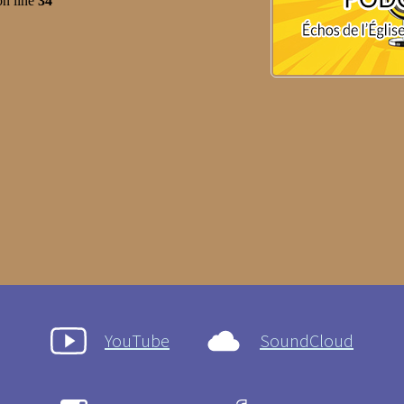
YouTube
SoundCloud