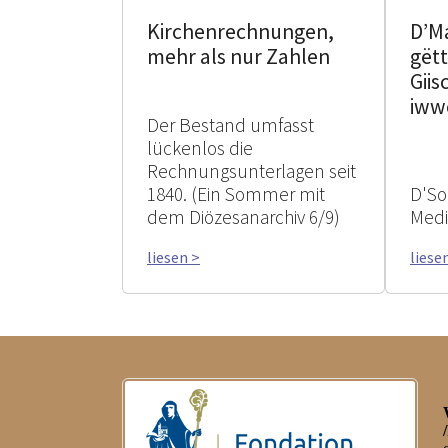
Kirchenrechnungen,
D’M
mehr als nur Zahlen
gëtt
Giis
iww
Der Bestand umfasst
lückenlos die
Rechnungsunterlagen seit
1840. (Ein Sommer mit
D'So
dem Diözesanarchiv 6/9)
Med
liesen >
liese