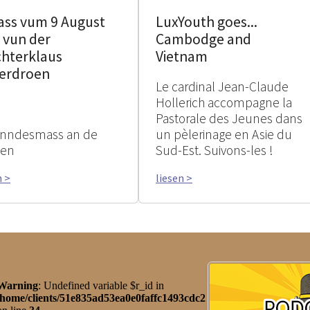
ass vum 9 August
LuxYouth goes...
 vun der
Cambodge and
chterklaus
Vietnam
erdroen
Le cardinal Jean-Claude
Hollerich accompagne la
Pastorale des Jeunes dans
nndesmass an de
un pèlerinage en Asie du
ien
Sud-Est. Suivons-les !
n >
liesen >