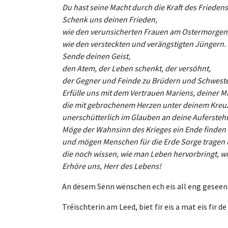
Du hast seine Macht durch die Kraft des Frieden
Schenk uns deinen Frieden,
wie den verunsicherten Frauen am Ostermorgen
wie den versteckten und verängstigten Jüngern.
Sende deinen Geist,
den Atem, der Leben schenkt, der versöhnt,
der Gegner und Feinde zu Brüdern und Schwest
Erfülle uns mit dem Vertrauen Mariens, deiner Mu
die mit gebrochenem Herzen unter deinem Kreuz
unerschütterlich im Glauben an deine Aufersteh
Möge der Wahnsinn des Krieges ein Ende finden
und mögen Menschen für die Erde Sorge tragen u
die noch wissen, wie man Leben hervorbringt, wi
Erhöre uns, Herr des Lebens!
An dësem Sënn wënschen ech eis all eng geseen
Tréischterin am Leed, biet fir eis a mat eis fir d