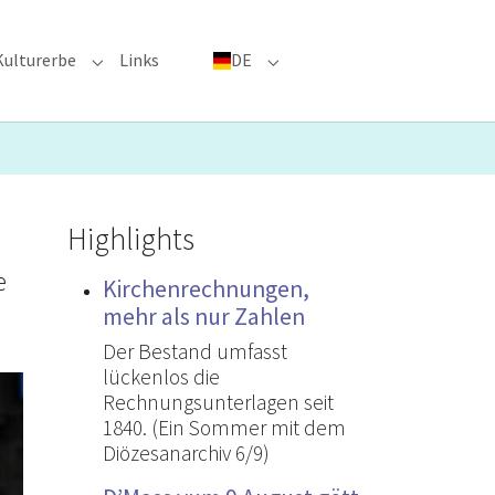
Kulturerbe
Links
DE
menu for "Große Ereignisse"
Submenu for "Kulturerbe"
Submenu for "DE"
Highlights
e
Kirchenrechnungen,
mehr als nur Zahlen
Der Bestand umfasst
lückenlos die
Rechnungsunterlagen seit
1840. (Ein Sommer mit dem
Diözesanarchiv 6/9)