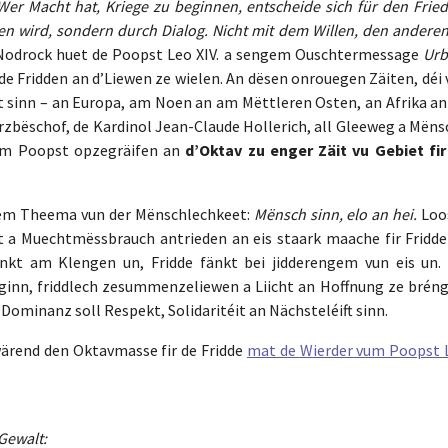
 Wer Macht hat, Kriege zu beginnen, entscheide sich für den Frie
en wird, sondern durch Dialog. Nicht mit dem Willen, den anderen
Nodrock huet de Poopst Leo XIV. a sengem Ouschtermessage
Urb
de Fridden an d’Liewen ze wielen. An dësen onrouegen Zäiten, déi
 sinn – an Europa, am Noen an am Mëttleren Osten, an Afrika an
Äerzbëschof, de Kardinol Jean-Claude Hollerich, all Gleeweg a Mën
vum Poopst opzegräifen an
d’Oktav zu enger Zäit vu Gebiet fir
dem Theema vun der Mënschlechkeet:
Mënsch sinn, elo an hei.
Loo
 a Muechtmëssbrauch antrieden an eis staark maache fir Fridde
nkt am Klengen un, Fridde fänkt bei jidderengem vun eis un. 
ze ginn, friddlech zesummenzeliewen a Liicht an Hoffnung ze brén
Dominanz soll Respekt, Solidaritéit an Nächsteléift sinn.
wärend den Oktavmasse fir de Fridde
mat de Wierder vum Poopst 
Gewalt: