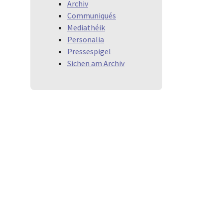
Archiv
Communiqués
Mediathéik
Personalia
Pressespigel
Sichen am Archiv