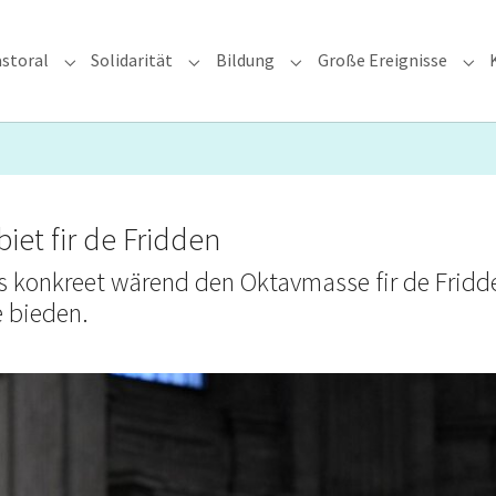
storal
Solidarität
Bildung
Große Ereignisse
rzdiözese"
Submenu for "Glauben & Pastoral"
Submenu for "Solidarität"
Submenu for "Bildung"
Sub
iet fir de Fridden
eis konkreet wärend den Oktavmasse fir de Fridd
 bieden.