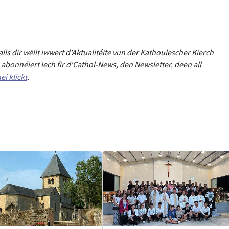
Falls dir wëllt iwwert d'Aktualitéit
e
vun der Kathoulescher Kierch
abonnéiert Iech fir d'Cathol-News, den Newsletter
,
deen all
ei klickt
.