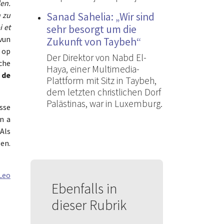
den.
Sanad Sahelia: „Wir sind
 zu
i et
sehr besorgt um die
 vun
Zukunft von Taybeh“
 op
Der Direktor von Nabd El-
sche
Haya, einer Multimedia-
 de
Plattform mit Sitz in Taybeh,
dem letzten christlichen Dorf
Palästinas, war in Luxemburg.
sse
n a
Als
gen.
Leo
Ebenfalls in
dieser Rubrik