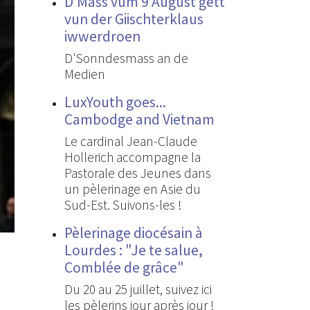
D’Mass vum 9 August gëtt
vun der Giischterklaus
iwwerdroen
D'Sonndesmass an de
Medien
LuxYouth goes...
Cambodge and Vietnam
Le cardinal Jean-Claude
Hollerich accompagne la
Pastorale des Jeunes dans
un pèlerinage en Asie du
Sud-Est. Suivons-les !
Pèlerinage diocésain à
Lourdes : "Je te salue,
Comblée de grâce"
Du 20 au 25 juillet, suivez ici
les pèlerins jour après jour !