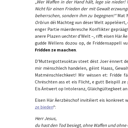
„Wer Waffen in der Hand hält, lege sie nieder!
Nicht für einen Frieden der mit Gewalt erzwung
beherrschen, sondern ihm zu begegnen!“
Mat 
Orbi
un déi Mächteg vun dëser Welt appeléiert, 
enger Partie mäerderesche Konflikter gepräägt
anere Plazen uechter d’Welt –, rifft eisen Här 
gudde Wëllens dozou op, de Friddensappell 
Fridden ze maachen
.
D’Muttergottesoktav steet dëst Joer ënnert 
mir mënschlech handelen, géint Haass, Gewalt
Matmënschlechkeet! Mir wëssen et: Fridde fä
Chrëschten ass et eis Flicht, e gutt Beispill 
Eis Äntwert op Intoleranz, Gläichgültegkeet an 
Eisen Här Äerzbëschof invitéiert eis konkreet 
ze bieden
*:
Herr Jesus,
du hast den Tod besiegt, ohne Waffen und ohne 