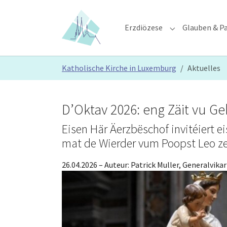
Skip to main content
Skip to page footer
Erzdiözese
Glauben & Pa
Submenu for "E
You are here:
Katholische Kirche in Luxemburg
Aktuelles
D’Oktav 2026: eng Zäit vu Geb
Eisen Här Äerzbëschof invitéiert 
mat de Wierder vum Poopst Leo ze
26.04.2026
– Auteur:
Patrick Muller, Generalvikar