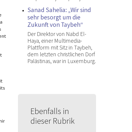
Sanad Sahelia: „Wir sind
e
sehr besorgt um die
la
Zukunft von Taybeh“
s
Der Direktor von Nabd El-
ent
Haya, einer Multimedia-
Plattform mit Sitz in Taybeh,
dem letzten christlichen Dorf
nt
Palästinas, war in Luxemburg.
it
its
Ebenfalls in
dieser Rubrik
nir