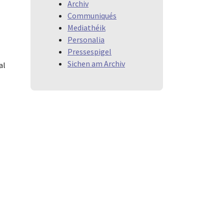
Archiv
Communiqués
Mediathéik
Personalia
Pressespigel
Sichen am Archiv
al