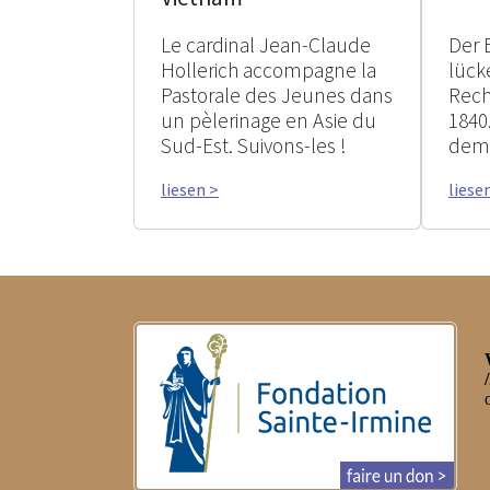
Le cardinal Jean-Claude
Der 
Hollerich accompagne la
lück
Pastorale des Jeunes dans
Rech
un pèlerinage en Asie du
1840
Sud-Est. Suivons-les !
dem 
liesen >
liese