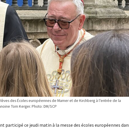
es élèves des Écoles européennes de Mamer et de Kirchberg à l’entrée de la
hanoine Tom Kerger. Photo: DM/SCP
nt participé ce jeudi matin à la messe des écoles européennes dan