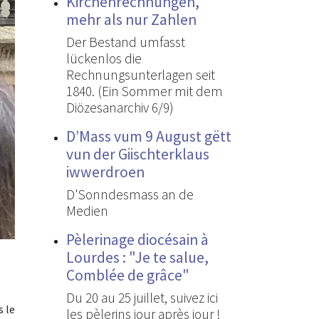
Kirchenrechnungen,
mehr als nur Zahlen
Der Bestand umfasst
lückenlos die
Rechnungsunterlagen seit
1840. (Ein Sommer mit dem
Diözesanarchiv 6/9)
D’Mass vum 9 August gëtt
vun der Giischterklaus
iwwerdroen
D'Sonndesmass an de
Medien
Pèlerinage diocésain à
Lourdes : "Je te salue,
Comblée de grâce"
Du 20 au 25 juillet, suivez ici
s le
les pèlerins jour après jour !