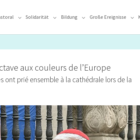
storal
Solidarität
Bildung
Große Ereignisse
rzdiözese"
Submenu for "Glauben & Pastoral"
Submenu for "Solidarität"
Submenu for "Bildung"
Sub
ctave aux couleurs de l’Europe
s ont prié ensemble à la cathédrale lors de la