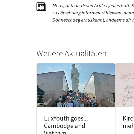
Merci
,
dat
t
dir dësen Artikel gelies hu
tt
. 
zu Lëtzebuerg informéiert bleiwen, dann 
Donneschdeg erauskënnt, andeems dir
h
Weitere Aktualitäten
Kir
LuxYouth goes...
meh
Cambodge and
Vietnam