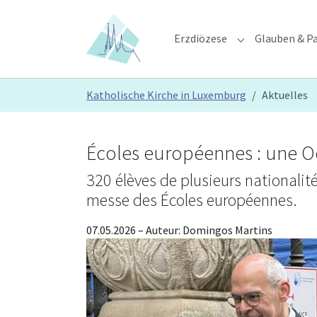
Skip to main content
Skip to page footer
Erzdiözese
Glauben & Pa
Submenu for "E
You are here:
Katholische Kirche in Luxemburg
Aktuelles
Écoles européennes : une O
320 élèves de plusieurs nationalité
messe des Écoles européennes.
07.05.2026
– Auteur:
Domingos Martins