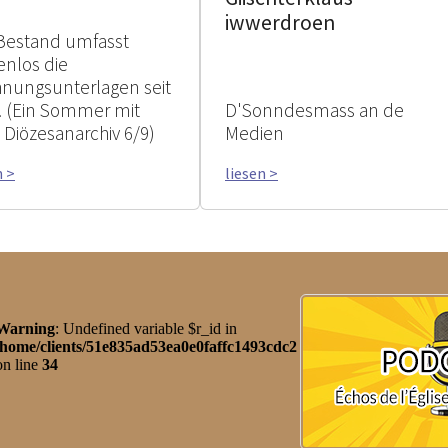
iwwerdroen
Bestand umfasst
enlos die
nungsunterlagen seit
. (Ein Sommer mit
D'Sonndesmass an de
Diözesanarchiv 6/9)
Medien
n >
liesen >