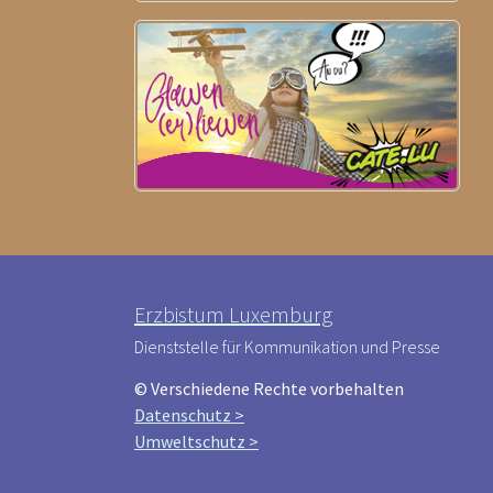
Erzbistum Luxemburg
Dienststelle für Kommunikation und Presse
© Verschiedene Rechte vorbehalten
Datenschutz >
Umweltschutz >