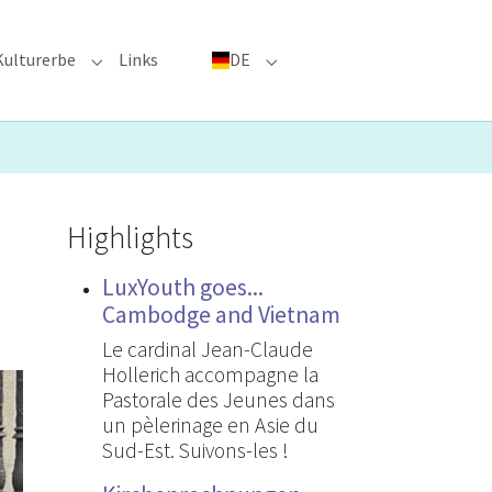
Kulturerbe
Links
DE
menu for "Große Ereignisse"
Submenu for "Kulturerbe"
Submenu for "DE"
Highlights
LuxYouth goes...
Cambodge and Vietnam
Le cardinal Jean-Claude
Hollerich accompagne la
Pastorale des Jeunes dans
un pèlerinage en Asie du
Sud-Est. Suivons-les !