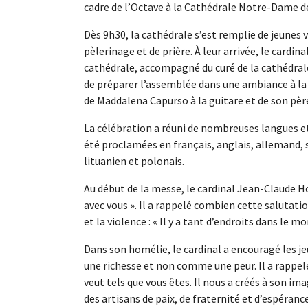
cadre de l’Octave à la Cathédrale Notre-Dame 
Dès 9h30, la cathédrale s’est remplie de jeune
pèlerinage et de prière. À leur arrivée, le cardina
cathédrale, accompagné du curé de la cathédral
de préparer l’assemblée dans une ambiance à l
de Maddalena Capurso à la guitare et de son pèr
La célébration a réuni de nombreuses langues et 
été proclamées en français, anglais, allemand, 
lituanien et polonais.
Au début de la messe, le cardinal Jean-Claude Hol
avec vous ». Il a rappelé combien cette salutat
et la violence : « Il y a tant d’endroits dans le m
Dans son homélie, le cardinal a encouragé les je
une richesse et non comme une peur. Il a rappelé
veut tels que vous êtes. Il nous a créés à son ima
des artisans de paix, de fraternité et d’espérance