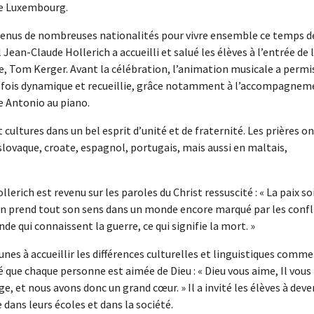
de Luxembourg.
s venus de nombreuses nationalités pour vivre ensemble ce temps d
l Jean-Claude Hollerich a accueilli et salué les élèves à l’entrée de 
e, Tom Kerger. Avant la célébration, l’animation musicale a permi
a fois dynamique et recueillie, grâce notamment à l’accompagnem
e Antonio au piano.
cultures dans un bel esprit d’unité et de fraternité. Les prières o
slovaque, croate, espagnol, portugais, mais aussi en maltais,
lerich est revenu sur les paroles du Christ ressuscité : « La paix so
ion prend tout son sens dans un monde encore marqué par les confl
onde qui connaissent la guerre, ce qui signifie la mort. »
unes à accueillir les différences culturelles et linguistiques comme
 que chaque personne est aimée de Dieu : « Dieu vous aime, Il vous
ge, et nous avons donc un grand cœur. » Il a invité les élèves à deve
 dans leurs écoles et dans la société.