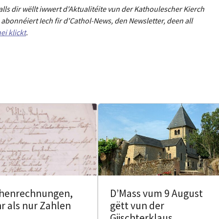
Falls dir wëllt iwwert d'Aktualitéit
e
vun der Kathoulescher Kierch
abonnéiert Iech fir d'Cathol-News, den Newsletter
,
deen all
ei klickt
.
chenrechnungen,
D’Mass vum 9 August
r als nur Zahlen
gëtt vun der
Giischterklaus