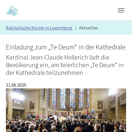
Skip to main content
Skip to page footer
You are here:
Katholische Kirche in Luxemburg
Aktuelles
Einladung zum „Te Deum“ in der Kathedrale
Kardinal Jean-Claude Hollerich lädt die
Bevölkerung ein, am feierlichen „Te Deum“ in
der Kathedrale teilzunehmen
11.06.2025