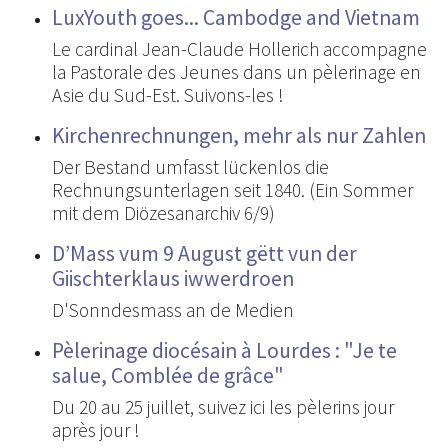
LuxYouth goes... Cambodge and Vietnam
Le cardinal Jean-Claude Hollerich accompagne
la Pastorale des Jeunes dans un pèlerinage en
Asie du Sud-Est. Suivons-les !
Kirchenrechnungen, mehr als nur Zahlen
Der Bestand umfasst lückenlos die
Rechnungsunterlagen seit 1840. (Ein Sommer
mit dem Diözesanarchiv 6/9)
D’Mass vum 9 August gëtt vun der
Giischterklaus iwwerdroen
D'Sonndesmass an de Medien
Pèlerinage diocésain à Lourdes : "Je te
salue, Comblée de grâce"
Du 20 au 25 juillet, suivez ici les pèlerins jour
après jour !