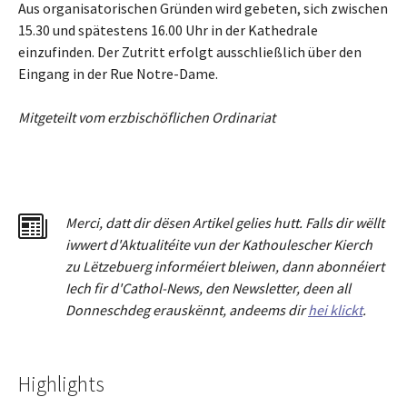
Aus organisatorischen Gründen wird gebeten, sich zwischen
15.30 und spätestens 16.00 Uhr in der Kathedrale
einzufinden. Der Zutritt erfolgt ausschließlich über den
Eingang in der Rue Notre-Dame.
Mitgeteilt vom erzbischöflichen Ordinariat
Merci
,
dat
t
dir dësen Artikel gelies hu
tt
. Falls dir wëllt
iwwert d'Aktualitéit
e
vun der Kathoulescher Kierch
zu Lëtzebuerg informéiert bleiwen, dann abonnéiert
Iech fir d'Cathol-News, den Newsletter
,
deen all
Donneschdeg erauskënnt, andeems dir
hei klickt
.
Highlights