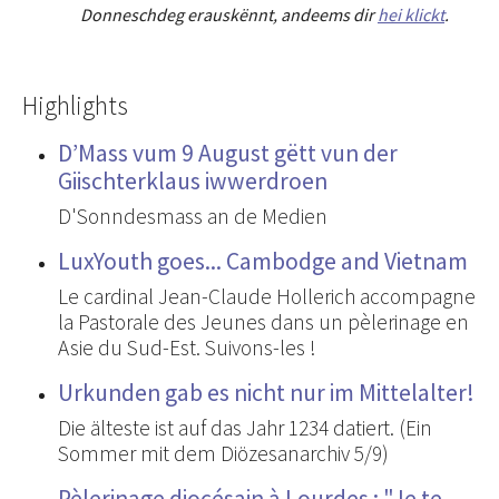
Donneschdeg erauskënnt, andeems dir
hei klickt
.
Highlights
D’Mass vum 9 August gëtt vun der
Giischterklaus iwwerdroen
D'Sonndesmass an de Medien
LuxYouth goes... Cambodge and Vietnam
Le cardinal Jean-Claude Hollerich accompagne
la Pastorale des Jeunes dans un pèlerinage en
Asie du Sud-Est. Suivons-les !
Urkunden gab es nicht nur im Mittelalter!
Die älteste ist auf das Jahr 1234 datiert. (Ein
Sommer mit dem Diözesanarchiv 5/9)
Pèlerinage diocésain à Lourdes : "Je te