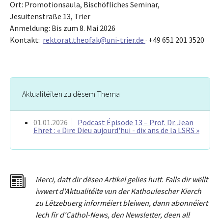
Ort: Promotionsaula, Bischöfliches Seminar,
Jesuitenstraße 13, Trier
Anmeldung: Bis zum 8. Mai 2026
Kontakt:
rektorat.theofak@uni-trier.de
· +49 651 201 3520
Aktualitéiten zu dësem Thema
01.01.2026
Podcast Épisode 13 – Prof. Dr. Jean
Ehret : « Dire Dieu aujourd'hui - dix ans de la LSRS »
Merci
,
dat
t
dir dësen Artikel gelies hu
tt
. Falls dir wëllt
iwwert d'Aktualitéit
e
vun der Kathoulescher Kierch
zu Lëtzebuerg informéiert bleiwen, dann abonnéiert
Iech fir d'Cathol-News, den Newsletter
,
deen all