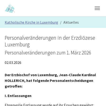
Skip to main content
Skip to page footer
You are here:
Katholische Kirche in Luxemburg
Aktuelles
Personalveränderungen in der Erzdiözese
Luxemburg
Personalveränderungen zum 1. März 2026
02.03.2026
Der Erzbischof von Luxemburg, Jean-Claude
Kardinal
HOLLERICH
,
hat folgende Personalentscheidungen
getroffen:
I. Entlassung
en
Ehrenvolle Entlassung wurde auf ihr Ersuchen gewährt: