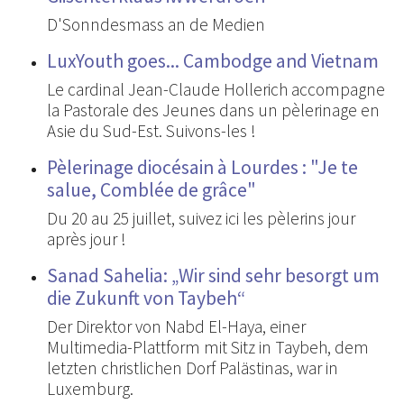
D'Sonndesmass an de Medien
LuxYouth goes... Cambodge and Vietnam
Le cardinal Jean-Claude Hollerich accompagne
la Pastorale des Jeunes dans un pèlerinage en
Asie du Sud-Est. Suivons-les !
Pèlerinage diocésain à Lourdes : "Je te
salue, Comblée de grâce"
Du 20 au 25 juillet, suivez ici les pèlerins jour
après jour !
Sanad Sahelia: „Wir sind sehr besorgt um
die Zukunft von Taybeh“
Der Direktor von Nabd El-Haya, einer
Multimedia-Plattform mit Sitz in Taybeh, dem
letzten christlichen Dorf Palästinas, war in
Luxemburg.