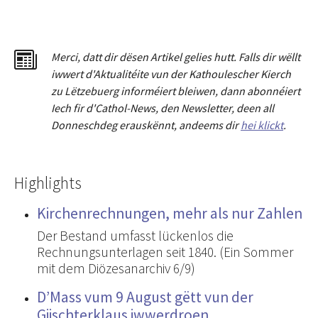
Merci
,
dat
t
dir dësen Artikel gelies hu
tt
. Falls dir wëllt
iwwert d'Aktualitéit
e
vun der Kathoulescher Kierch
zu Lëtzebuerg informéiert bleiwen, dann abonnéiert
Iech fir d'Cathol-News, den Newsletter
,
deen all
Donneschdeg erauskënnt, andeems dir
hei klickt
.
Highlights
Kirchenrechnungen, mehr als nur Zahlen
Der Bestand umfasst lückenlos die
Rechnungsunterlagen seit 1840. (Ein Sommer
mit dem Diözesanarchiv 6/9)
D’Mass vum 9 August gëtt vun der
Giischterklaus iwwerdroen