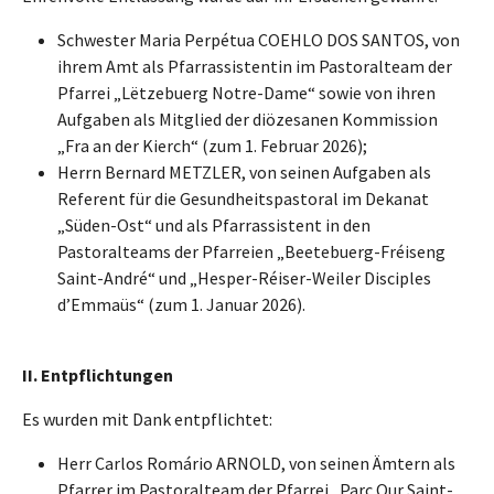
Schwester Maria Perpétua COEHLO DOS SANTOS, von
ihrem Amt als Pfarrassistentin im Pastoralteam der
Pfarrei „Lëtzebuerg Notre-Dame“ sowie von ihren
Aufgaben als Mitglied der diözesanen Kommission
„Fra an der Kierch“ (zum 1. Februar 2026);
Herrn Bernard METZLER, von seinen Aufgaben als
Referent für die Gesundheitspastoral im Dekanat
„Süden-Ost“ und als Pfarrassistent in den
Pastoralteams der Pfarreien „Beetebuerg-Fréiseng
Saint-André“ und „Hesper-Réiser-Weiler Disciples
d’Emmaüs“ (zum 1. Januar 2026).
II. Entpflichtung
en
Es wurden mit Dank entpflichtet:
Herr Carlos Romário ARNOLD, von seinen Ämtern als
Pfarrer im Pastoralteam der Pfarrei „Parc Our Saint-