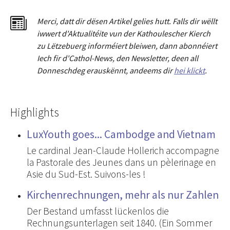
Merci
,
dat
t
dir dësen Artikel gelies hu
tt
. Falls dir wëllt
iwwert d'Aktualitéit
e
vun der Kathoulescher Kierch
zu Lëtzebuerg informéiert bleiwen, dann abonnéiert
Iech fir d'Cathol-News, den Newsletter
,
deen all
Donneschdeg erauskënnt, andeems dir
hei klickt
.
Highlights
LuxYouth goes... Cambodge and Vietnam
Le cardinal Jean-Claude Hollerich accompagne
la Pastorale des Jeunes dans un pèlerinage en
Asie du Sud-Est. Suivons-les !
Kirchenrechnungen, mehr als nur Zahlen
Der Bestand umfasst lückenlos die
Rechnungsunterlagen seit 1840. (Ein Sommer