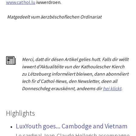
www.cathol.lu
iwwerdroen.
Matgedeelt vum äerzbëschoflechen Ordinariat
Merci
,
dat
t
dir dësen Artikel gelies hu
tt
. Falls dir wëllt
iwwert d'Aktualitéit
e
vun der Kathoulescher Kierch
zu Lëtzebuerg informéiert bleiwen, dann abonnéiert
Iech fir d'Cathol-News, den Newsletter
,
deen all
Donneschdeg erauskënnt, andeems dir
hei klickt
.
Highlights
LuxYouth goes... Cambodge and Vietnam
Le cardinal Jean-Claude Hollerich accompagne