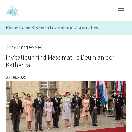
Skip to main content
Skip to page footer
You are here:
Katholische Kirche in Luxemburg
Aktuelles
Trounwiessel
Invitatioun fir d’Mass mat Te Deum an der
Kathedral
23.09.2025