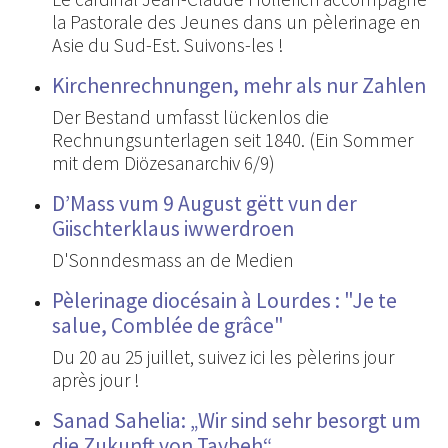
la Pastorale des Jeunes dans un pèlerinage en
Asie du Sud-Est. Suivons-les !
Kirchenrechnungen, mehr als nur Zahlen
Der Bestand umfasst lückenlos die
Rechnungsunterlagen seit 1840. (Ein Sommer
mit dem Diözesanarchiv 6/9)
D’Mass vum 9 August gëtt vun der
Giischterklaus iwwerdroen
D'Sonndesmass an de Medien
Pèlerinage diocésain à Lourdes : "Je te
salue, Comblée de grâce"
Du 20 au 25 juillet, suivez ici les pèlerins jour
après jour !
Sanad Sahelia: „Wir sind sehr besorgt um
die Zukunft von Taybeh“