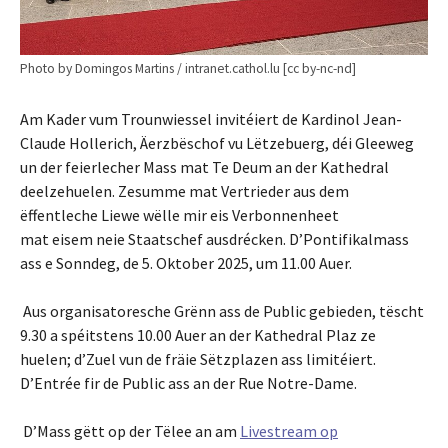
Photo by Domingos Martins / intranet.cathol.lu [cc by-nc-nd]
Am Kader vum Trounwiessel invitéiert de Kardinol Jean-
Claude Hollerich, Äerzbëschof vu Lëtzebuerg, déi Gleeweg
un der feierlecher Mass mat Te Deum an der Kathedral
deelzehuelen. Zesumme mat Vertrieder aus dem
ëffentleche Liewe wëlle mir eis Verbonnenheet
mat eisem neie Staatschef ausdrécken. D’Pontifikalmass
ass e Sonndeg, de 5. Oktober 2025, um 11.00 Auer.
Aus organisatoresche Grënn ass de Public gebieden, tëscht
9.30 a spéitstens 10.00 Auer an der Kathedral Plaz ze
huelen; d’Zuel vun de fräie Sëtzplazen ass limitéiert.
D’Entrée fir de Public ass an der Rue Notre-Dame.
D’Mass gëtt op der Tëlee an am
Livestream op