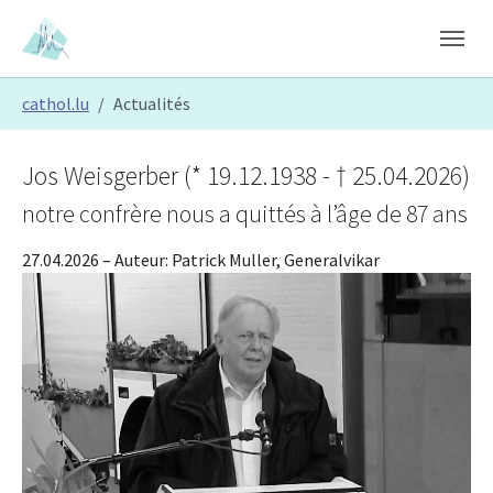
Skip to main content
Skip to page footer
You are here:
cathol.lu
Actualités
Jos Weisgerber (* 19.12.1938 - † 25.04.2026)
notre confrère nous a quittés à l’âge de 87 ans
27.04.2026
– Auteur:
Patrick Muller, Generalvikar