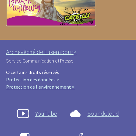
Archevêché de Luxembourg
Service Communication et Presse
© certains droits réservés
Protection des données >
Protection de l'environnement >
YouTube
SoundCloud