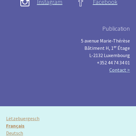
Instagram
Facebook
Publication
5 avenue Marie-Thérèse
er
Bâtiment H, 1
Étage
L-2132 Luxembourg
+352 44 74 34 01
Contact >
Lëtzebuergesch
Français
Deutsch