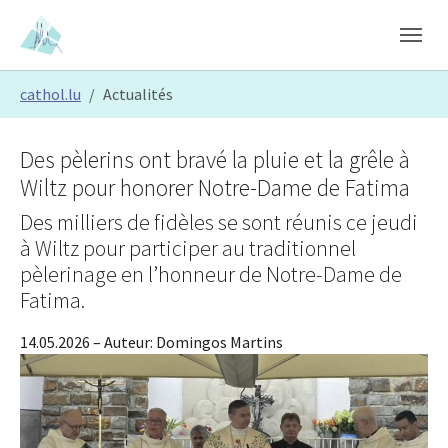
Skip to main content
Skip to page footer
You are here:
cathol.lu
Actualités
Des pèlerins ont bravé la pluie et la grêle à
Wiltz pour honorer Notre-Dame de Fatima
Des milliers de fidèles se sont réunis ce jeudi
à Wiltz pour participer au traditionnel
pèlerinage en l’honneur de Notre-Dame de
Fatima.
14.05.2026
– Auteur:
Domingos Martins