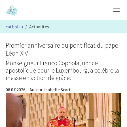
Skip to main content
Skip to page footer
You are here:
cathol.lu
Actualités
Premier anniversaire du pontificat du pape
Léon XIV
Monseigneur Franco Coppola, nonce
apostolique pour le Luxembourg, a célébré la
messe en action de grâce.
06.07.2026
– Auteur:
Isabelle Scart