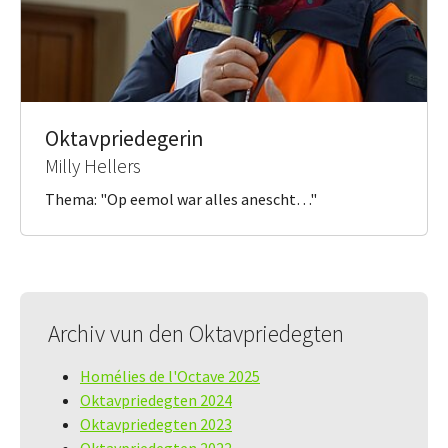
Oktavpriedegerin
Milly Hellers
Thema: "Op eemol war alles anescht…"
Archiv vun den Oktavpriedegten
Homélies de l'Octave 2025
Oktavpriedegten 2024
Oktavpriedegten 2023