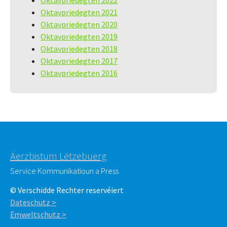
Oktavpriedegten 2022
Oktavpriedegten 2021
Oktavpriedegten 2020
Oktavpriedegten 2019
Oktavpriedegten 2018
Oktavpriedegten 2017
Oktavpriedegten 2016
Äerzbistum Lëtzebuerg
Service Kommunikatioun a Press
© Verschidde Rechter reservéiert
Dateschutz >
Ëmweltschutz >