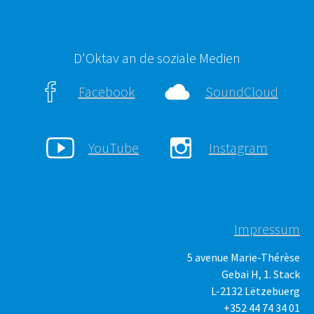
D'Oktav an de soziale Medien
Facebook
SoundCloud
YouTube
Instagram
Impressum
5 avenue Marie-Thérèse
Gebai H, 1. Stack
L-2132 Lëtzebuerg
+352 44 74 34 01