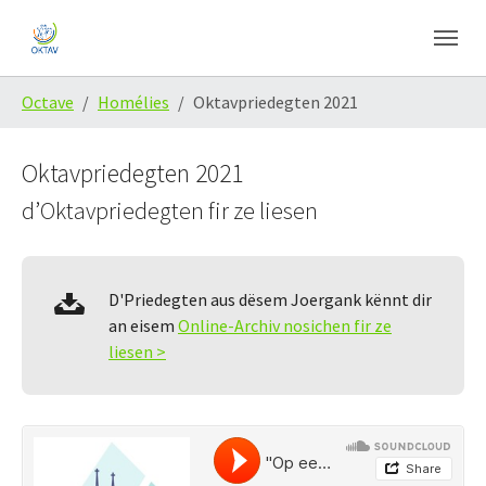
Skip to main content
Skip to page footer
You are here:
Octave
Homélies
Oktavpriedegten 2021
Oktavpriedegten 2021
d’Oktavpriedegten fir ze liesen
D'Priedegten aus dësem Joergank kënnt dir
an eisem
Online-Archiv nosichen fir ze
liesen >