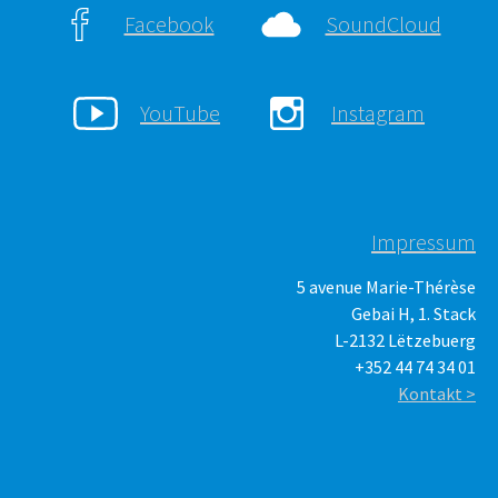
Facebook
SoundCloud
YouTube
Instagram
Impressum
5 avenue Marie-Thérèse
Gebai H, 1. Stack
L-2132 Lëtzebuerg
+352 44 74 34 01
Kontakt >