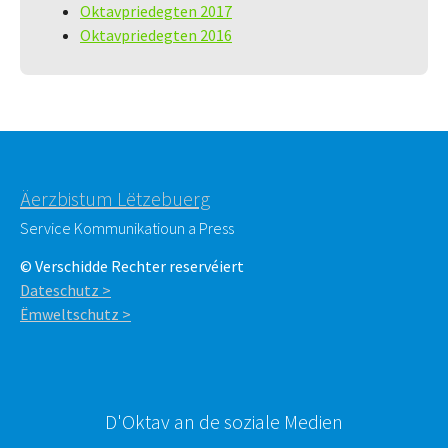
Oktavpriedegten 2017
Oktavpriedegten 2016
Äerzbistum Lëtzebuerg
Service Kommunikatioun a Press
© Verschidde Rechter reservéiert
Dateschutz >
Ëmweltschutz >
D'Oktav an de soziale Medien