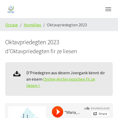
Skip to main content
Skip to page footer
You are here:
Octave
Homélies
Oktavpriedegten 2023
Oktavpriedegten 2023
d’Oktavpriedegten fir ze liesen
D'Priedegten aus dësem Joergank kënnt dir
an eisem
Online-Archiv nosichen fir ze
liesen >