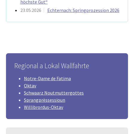
höchste Gut“
23.05.2026
Echternach: Springprozession 2026
Regional a Lokal Wallfahrte
Notre-Dame de Fatima
Oktav
Schwaarz Noutmuttergottes
Sprangprëssessioun
Willibrordus-Oktav