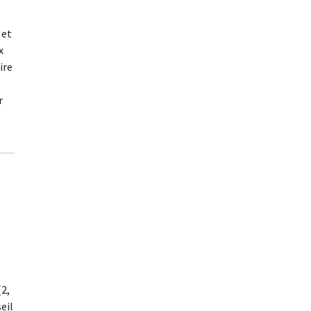
 et
x
ire
r
(2,
eil