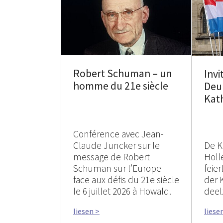
Robert Schuman – un
Invi
homme du 21e siècle
Deu
Kat
Conférence avec Jean-
Claude Juncker sur le
De K
message de Robert
Holle
Schuman sur l’Europe
feie
face aux défis du 21e siècle
der 
le 6 juillet 2026 à Howald.
deel
liesen >
liese