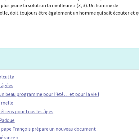
au plus jeune la solution la meilleure » (3, 3). Un homme de
elle, doit toujours être également un homme qui sait écouter et q
alcutta
 âgées
 un beau programme pour l’été… et pour la vie !
ernelle
hrétiens pour tous les âges
 Padoue
 le pape François prépare un nouveau document
spérance »