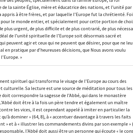
le de la sainte Église, mère et éducatrice des nations, et l’unité par
 appris à être frères, et par laquelle l’Europe fut la chrétienté. Foi
 pour le monde entier, et spécialement pour cette portion de choi
e plus urgent, de plus difficile et de plus contrarié, de plus nécessa
idéal de l’unité spirituelle de l’Europe soit désormais sacré et
ui peuvent agir et ceux qui ne peuvent que désirer, pour que ne leu
éal en pratique par d’heureuses décisions, que Nous avons voulu
l’Europe. »
ent spirituel qui transforma le visage de l’Europe au cours des
et culturelle. Sa lecture est une source de méditation pour tous les
e doit correspondre la sagesse de l’Abbé, qui dans le monastère
). L’Abbé doit être à la fois un père tendre et également un maître
 contre les vices, il est cependant appelé à imiter en particulier la
 qu’à dominer » (64, 8), à « accentuer davantage à travers les faits
aint » et à « illustrer les commandements divins par son exemple » 
esponsable, l’Abbé doit aussi être un personne qui écoute « le cons