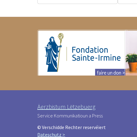
Äerzbistum Lëtzebuerg
Service Kommunikatioun a Press
© Verschidde Rechter reservéiert
Dateschutz >