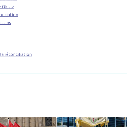
r Oktav
nonciation
ictins
e
la réconciliation