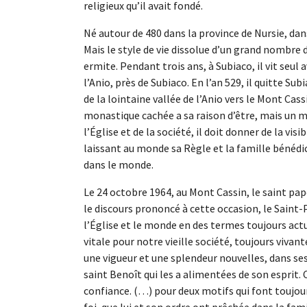
religieux qu’il avait fondé.
Né autour de 480 dans la province de Nursie, dan
Mais le style de vie dissolue d’un grand nombre de
ermite. Pendant trois ans, à Subiaco, il vit seul
l’Anio, près de Subiaco. En l’an 529, il quitte Su
de la lointaine vallée de l’Anio vers le Mont Cass
monastique cachée a sa raison d’être, mais un 
l’Église et de la société, il doit donner de la vis
laissant au monde sa Règle et la famille bénédic
dans le monde.
Le 24 octobre 1964, au Mont Cassin, le saint pap
le discours prononcé à cette occasion, le Saint
l’Église et le monde en des termes toujours actue
vitale pour notre vieille société, toujours vivan
une vigueur et une splendeur nouvelles, dans ses
saint Benoît qui les a alimentées de son esprit. 
confiance. (…) pour deux motifs qui font toujour
foi, que lui et son ordre ont prêchée dans la fam