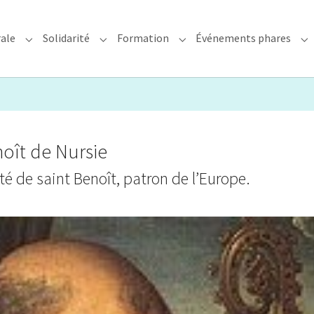
rale
Solidarité
Formation
Événements phares
rchidiocèse"
Submenu for "Foi & Pastorale"
Submenu for "Solidarité"
Submenu for "Formation"
Su
noît de Nursie
ité de saint Benoît, patron de l’Europe.