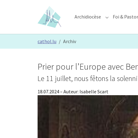
Skip to main content
Skip to page footer
Archidiocèse
Foi & Pasto
Submenu for "A
You are here:
cathol.lu
Archiv
Prier pour l’Europe avec Be
Le 11 juillet, nous fêtons la solenn
18.07.2024
– Auteur:
Isabelle Scart