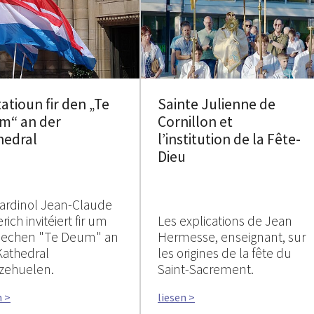
tatioun fir den „Te
Sainte Julienne de
m“ an der
Cornillon et
hedral
l’institution de la Fête-
Dieu
ardinol Jean-Claude
rich invitéiert fir um
Les explications de Jean
rlechen "Te Deum" an
Hermesse, enseignant, sur
Kathedral
les origines de la fête du
zehuelen.
Saint-Sacrement.
n >
liesen >