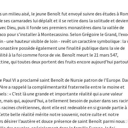
s un milieu aisé, le jeune Benoît fut envoyé suivre des études à Ro
 ses camarades lui déplaît et il se retire dans la solitude et devie
 avec Dieu, puis il fonde ses premiers monastères dans la vallée de
biaco pour s’installer à Montecassino. Selon Grégoire le Grand, l’ex
in - une hauteur visible de loin - revêt un caractère symbolique : la 
monastère possède également une finalité publique dans la vie de
ibilité à la foi comme force de vie. Benoît meurt le 21 mars 547,
tine, qui toutes deux portent des fruits encore aujourd’hui partou
e Paul VI a proclamé saint Benoît de Nursie patron de l’Europe. Da
-Père a rappelé la complémentarité fraternelle entre le moine et
ls : « C’est là une grande et importante réalité qui a une valeur
te, mais qui, aujourd’hui, a tellement besoin de puiser dans ses raci
 racines chrétiennes, dont elle est redevable en si grande partie à
Cette belle réalité mérite notre souvenir, notre culte et notre
s désirer l’austère et douce présence de saint Benoît parmi nous : 
ille des peuples, spécialement dans la famille Europe, la foi