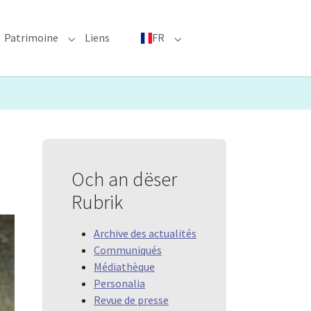
Patrimoine
Liens
FR
bmenu for "Événements phares"
Submenu for "Patrimoine"
Submenu for "FR"
Och an dëser
Rubrik
Archive des actualités
Communiqués
Médiathèque
Personalia
Revue de presse