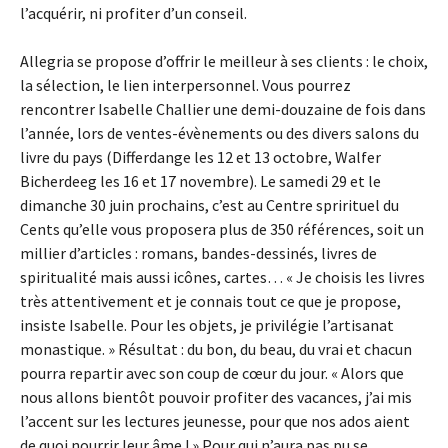
l’acquérir, ni profiter d’un conseil.
Allegria se propose d’offrir le meilleur à ses clients : le choix,
la sélection, le lien interpersonnel. Vous pourrez
rencontrer Isabelle Challier une demi-douzaine de fois dans
l’année, lors de ventes-évènements ou des divers salons du
livre du pays (Differdange les 12 et 13 octobre, Walfer
Bicherdeeg les 16 et 17 novembre). Le samedi 29 et le
dimanche 30 juin prochains, c’est au Centre sprirituel du
Cents qu’elle vous proposera plus de 350 références, soit un
millier d’articles : romans, bandes-dessinés, livres de
spiritualité mais aussi icônes, cartes… « Je choisis les livres
très attentivement et je connais tout ce que je propose,
insiste Isabelle. Pour les objets, je privilégie l’artisanat
monastique. » Résultat : du bon, du beau, du vrai et chacun
pourra repartir avec son coup de cœur du jour. « Alors que
nous allons bientôt pouvoir profiter des vacances, j’ai mis
l’accent sur les lectures jeunesse, pour que nos ados aient
de quoi nourrir leur âme ! » Pour qui n’aura pas pu se