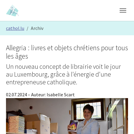
Skip to main content
Skip to page footer
You are here:
cathol.lu
Archiv
Allegria : livres et objets chrétiens pour tous
les âges
Un nouveau concept de librairie voit le jour
au Luxembourg, grâce à l'énergie d'une
entrepreneuse catholique.
02.07.2024
– Auteur:
Isabelle Scart