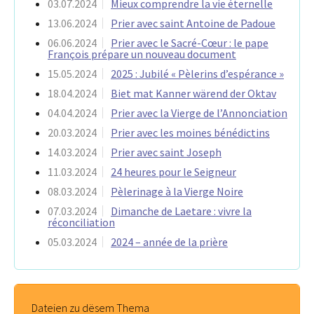
03.07.2024
Mieux comprendre la vie éternelle
13.06.2024
Prier avec saint Antoine de Padoue
06.06.2024
Prier avec le Sacré-Cœur : le pape
François prépare un nouveau document
15.05.2024
2025 : Jubilé « Pèlerins d’espérance »
18.04.2024
Biet mat Kanner wärend der Oktav
04.04.2024
Prier avec la Vierge de l’Annonciation
20.03.2024
Prier avec les moines bénédictins
14.03.2024
Prier avec saint Joseph
11.03.2024
24 heures pour le Seigneur
08.03.2024
Pèlerinage à la Vierge Noire
07.03.2024
Dimanche de Laetare : vivre la
réconciliation
05.03.2024
2024 – année de la prière
Dateien zu dësem Thema