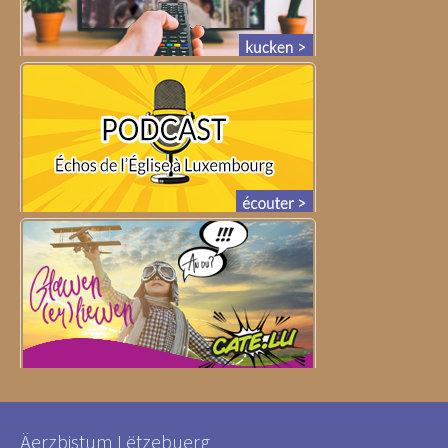
Äerzbistum Lëtzebuerg