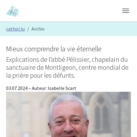
Skip to main content
Skip to page footer
You are here:
cathol.lu
Archiv
Mieux comprendre la vie éternelle
Explications de l’abbé Pélissier, chapelain du
sanctuaire de Montligeon, centre mondial de
la prière pour les défunts.
03.07.2024
– Auteur:
Isabelle Scart