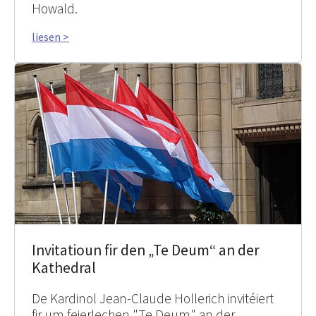
Howald.
liesen >
Invitatioun fir den „Te Deum“ an der
Kathedral
De Kardinol Jean-Claude Hollerich invitéiert
fir um feierlechen "Te Deum" an der