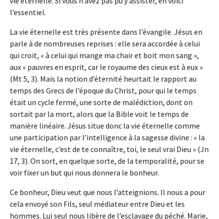
vie éternelle. Si vous n’avez pas pu y assister, en voici
l’essentiel.
La vie éternelle est très présente dans l’évangile. Jésus en
parle à de nombreuses reprises : elle sera accordée à celui
qui croit, « à celui qui mange ma chair et boit mon sang »,
aux « pauvres en esprit, car le royaume des cieux est à eux »
(Mt 5, 3). Mais la notion d’éternité heurtait le rapport au
temps des Grecs de l’époque du Christ, pour qui le temps
était un cycle fermé, une sorte de malédiction, dont on
sortait par la mort, alors que la Bible voit le temps de
manière linéaire. Jésus situe donc la vie éternelle comme
une participation par l’intelligence à la sagesse divine : « la
vie éternelle, c’est de te connaître, toi, le seul vrai Dieu » (Jn
17, 3). On sort, en quelque sorte, de la temporalité, pour se
voir fixer un but qui nous donnera le bonheur.
Ce bonheur, Dieu veut que nous l’atteignions. Il nous a pour
cela envoyé son Fils, seul médiateur entre Dieu et les
hommes. Lui seul nous libère de l’esclavage du péché. Marie,