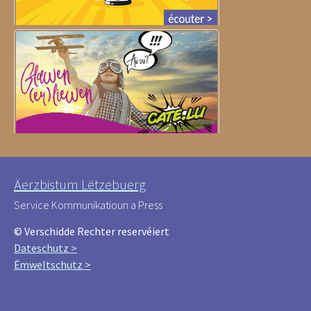
Äerzbistum Lëtzebuerg
Service Kommunikatioun a Press
© Verschidde Rechter reservéiert
Dateschutz >
Ëmweltschutz >