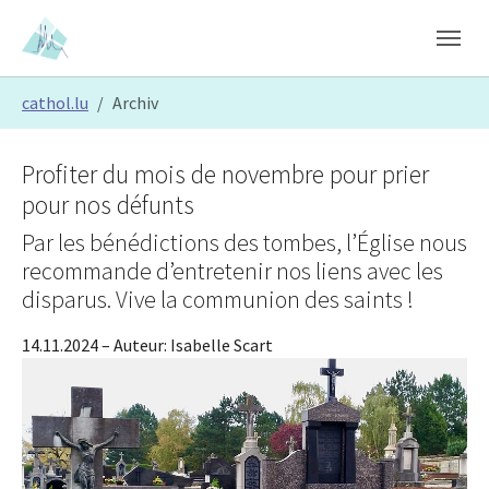
Skip to main content
Skip to page footer
You are here:
cathol.lu
Archiv
Profiter du mois de novembre pour prier
pour nos défunts
Par les bénédictions des tombes, l’Église nous
recommande d’entretenir nos liens avec les
disparus. Vive la communion des saints !
14.11.2024
– Auteur:
Isabelle Scart