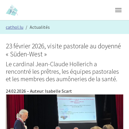
Skip to main content
Skip to page footer
You are here:
cathol.lu
Actualités
23 février 2026, visite pastorale au doyenné
« Süden-West »
Le cardinal Jean-Claude Hollerich a
rencontré les prêtres, les équipes pastorales
et les membres des aumôneries de la santé.
24.02.2026
– Auteur:
Isabelle Scart