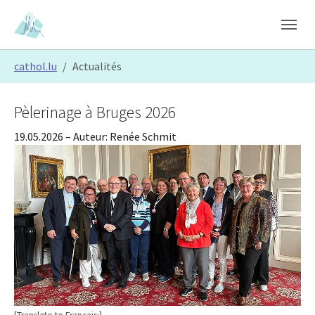
Skip to main content
Skip to page footer
You are here:
cathol.lu
Actualités
Pèlerinage à Bruges 2026
19.05.2026
– Auteur:
Renée Schmit