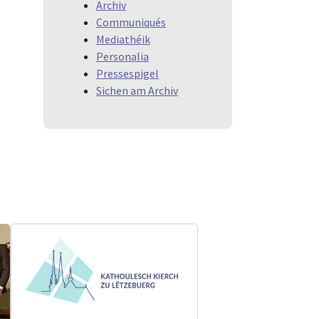
Archiv
Communiqués
Mediathéik
Personalia
Pressespigel
Sichen am Archiv