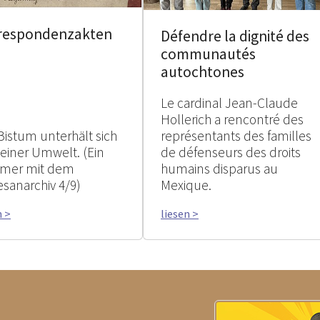
respondenzakten
Défendre la dignité des
communautés
autochtones
Le cardinal Jean-Claude
Hollerich a rencontré des
Bistum unterhält sich
représentants des familles
seiner Umwelt. (Ein
de défenseurs des droits
mer mit dem
humains disparus au
esanarchiv 4/9)
Mexique.
n >
liesen >