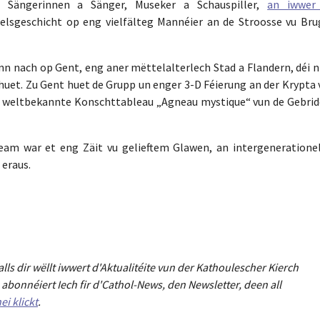
 Sängerinnen a Sänger, Museker a Schauspiller,
an iwwer
eelsgeschicht op eng vielfälteg Mannéier an de Stroosse vu Bru
n nach op Gent, eng aner mëttelalterlech Stad a Flandern, déi ni
huet. Zu Gent huet de Grupp un enger 3-D Féierung an der Krypta 
m weltbekannte Konschttableau „Agneau mystique“ vun de Gebrid
team war et eng Zäit vu gelieftem Glawen, an intergenerationel
eraus.
Falls dir wëllt iwwert d'Aktualitéit
e
vun der Kathoulescher Kierch
abonnéiert Iech fir d'Cathol-News, den Newsletter
,
deen all
ei klickt
.