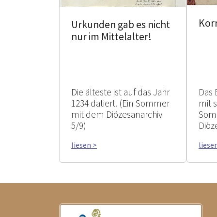
Kor
Urkunden gab es nicht
nur im Mittelalter!
Die älteste ist auf das Jahr
Das 
1234 datiert. (Ein Sommer
mit 
mit dem Diözesanarchiv
Som
5/9)
Diöz
liesen >
liese