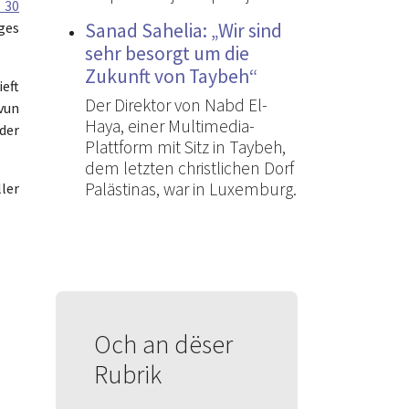
 30
Sanad Sahelia: „Wir sind
ges
sehr besorgt um die
Zukunft von Taybeh“
eft
Der Direktor von Nabd El-
vun
Haya, einer Multimedia-
der
Plattform mit Sitz in Taybeh,
dem letzten christlichen Dorf
Palästinas, war in Luxemburg.
ler
Och an dëser
Rubrik