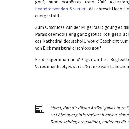
gouf, hunn nomëttes ronn 2000 Akteuren,
beandrockenden Szeenen
, déi chrëschtlech H
duergestallt.
Zum Ofschloss vun der Pilgerfaart goung et dan
Paräis deemools eng ganz grouss Roll gespillt 
der Kathedral deelgeholl, wou d’Geschicht vu
van Eick magistral erschloss gouf.
Fir d’Pilgerinnen an d‘Pilger an hire Begleet
Verbonnenheet, iwwert d’Grenze vum Ländchen 
Merci
,
dat
t
dir dësen Artikel gelies hu
tt
. 
zu Lëtzebuerg informéiert bleiwen, dann 
Donneschdeg erauskënnt, andeems dir
h