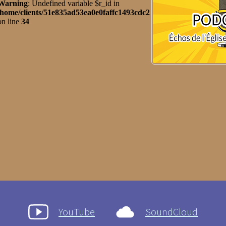
YouTube
SoundCloud