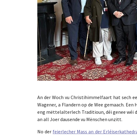
An der Woch vu Christihimmelfaart hat sech 
Wagener, a Flandern op de Wee gemaach. Een H
eng mëttelalterlech Traditioun, déi genee wéi
an all Joer dausende vu Mënschen unzitt.
No der
feierlecher Mass an der Erléiserkathedr