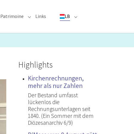
Patrimoine
Links
LB
ioun"
bmenu for "Evenementer"
Submenu for "Patrimoine"
Submenu for "LB"
Highlights
Kirchenrechnungen,
mehr als nur Zahlen
Der Bestand umfasst
lückenlos die
Rechnungsunterlagen seit
1840. (Ein Sommer mit dem
Diözesanarchiv 6/9)