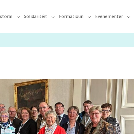
storal
Solidaritéit
Formatioun
Evenementer
erzdiözees"
Submenu for "Glawen & Pastoral"
Submenu for "Solidaritéit"
Submenu for "Format
Su