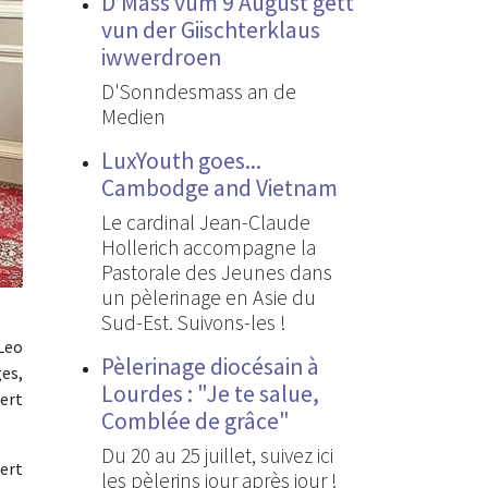
D’Mass vum 9 August gëtt
vun der Giischterklaus
iwwerdroen
D'Sonndesmass an de
Medien
LuxYouth goes...
Cambodge and Vietnam
Le cardinal Jean-Claude
Hollerich accompagne la
Pastorale des Jeunes dans
un pèlerinage en Asie du
Sud-Est. Suivons-les !
Leo
Pèlerinage diocésain à
es,
Lourdes : "Je te salue,
ert
Comblée de grâce"
Du 20 au 25 juillet, suivez ici
iert
les pèlerins jour après jour !