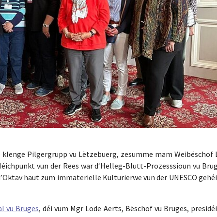
ee klenge Pilgergrupp vu Lëtzebuerg, zesumme mam Weibëschof 
éichpunkt vun der Rees war d‘Helleg-Blutt-Prozesssioun vu Brug
 d’Oktav haut zum immaterielle Kulturierwe vun der UNESCO gehéi
al vu Bruges
, déi vum Mgr Lode Aerts, Bëschof vu Bruges, presidé