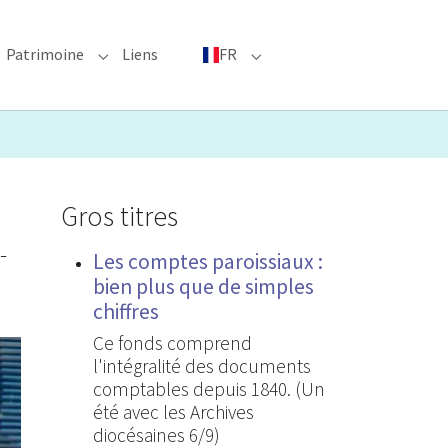
Patrimoine
Liens
FR
bmenu for "Événements phares"
Submenu for "Patrimoine"
Submenu for "FR"
Gros titres
-
Les comptes paroissiaux :
bien plus que de simples
chiffres
Ce fonds comprend
l'intégralité des documents
comptables depuis 1840. (Un
été avec les Archives
diocésaines 6/9)