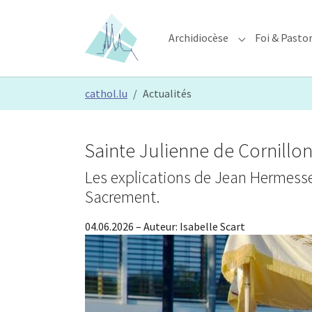
Skip to main content
Skip to page footer
Archidiocèse
Foi & Pasto
Submenu for "A
You are here:
cathol.lu
Actualités
Sainte Julienne de Cornillon 
Les explications de Jean Hermesse, 
Sacrement.
04.06.2026
– Auteur:
Isabelle Scart