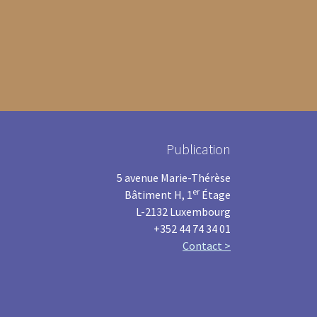
Publication
5 avenue Marie-Thérèse
er
Bâtiment H, 1
Étage
L-2132 Luxembourg
+352 44 74 34 01
Contact >