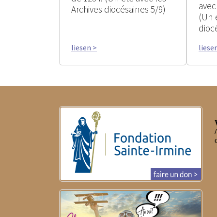
avec
Archives diocésaines 5/9)
(Un 
dioc
liesen >
liese