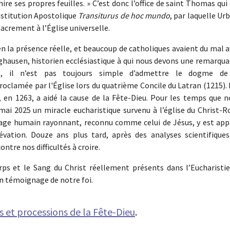
re ses propres feuilles. » C’est donc l’office de saint Thomas qui
onstitution Apostolique
Transiturus de hoc mundo
, par laquelle Ur
Sacrement à l’Église universelle.
 en la présence réelle, et beaucoup de catholiques avaient du mal 
nghausen, historien ecclésiastique à qui nous devons une remarqu
re, il n’est pas toujours simple d’admettre le dogme de
proclamée par l'Église lors du quatrième Concile du Latran (1215).
, en 1263, a aidé la cause de la Fête-Dieu. Pour les temps que n
mai 2025 un miracle eucharistique survenu à l’église du Christ-R
sage humain rayonnant, reconnu comme celui de Jésus, y est app
vation. Douze ans plus tard, après des analyses scientifiques
ntre nos difficultés à croire.
s et le Sang du Christ réellement présents dans l’Eucharistie
en témoignage de notre foi.
es et processions de la Fête-Dieu
.