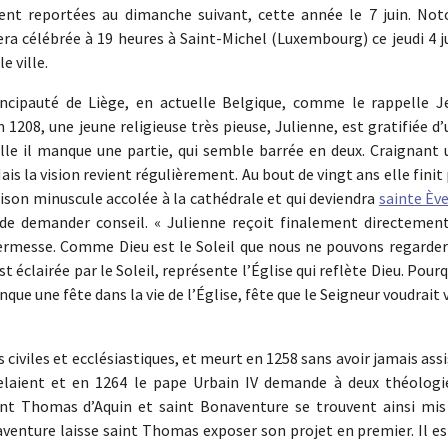
nt reportées au dimanche suivant, cette année le 7 juin. Not
a célébrée à 19 heures à Saint-Michel (Luxembourg) ce jeudi 4 ju
e ville.
rincipauté de Liège, en actuelle Belgique, comme le rappelle J
 1208, une jeune religieuse très pieuse, Julienne, est gratifiée d
uelle il manque une partie, qui semble barrée en deux. Craignant
is la vision revient régulièrement. Au bout de vingt ans elle finit
aison minuscule accolée à la cathédrale et qui deviendra
sainte Èv
de demander conseil. « Julienne reçoit finalement directement
 Hermesse. Comme Dieu est le Soleil que nous ne pouvons regarder
est éclairée par le Soleil, représente l’Église qui reflète Dieu. Pour
que une fête dans la vie de l’Église, fête que le Seigneur voudrait 
civiles et ecclésiastiques, et meurt en 1258 sans avoir jamais ass
 relaient et en 1264 le pape Urbain IV demande à deux théologi
Saint Thomas d’Aquin et saint Bonaventure se trouvent ainsi mis
enture laisse saint Thomas exposer son projet en premier. Il est