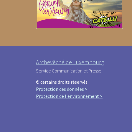
Archevêché de Luxembourg
Service Communication et Presse
© certains droits réservés
Protection des données >
Protection de l'environnement >