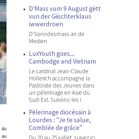
D’Mass vum 9 August gëtt
vun der Giischterklaus
iwwerdroen
D'Sonndesmass an de
Medien
LuxYouth goes...
Cambodge and Vietnam
Le cardinal Jean-Claude
Hollerich accompagne la
Pastorale des Jeunes dans
un pèlerinage en Asie du
Sud-Est. Suivons-les !
Pèlerinage diocésain à
Lourdes : "Je te salue,
Comblée de grâce"
t du
 au
Du 20 au 25 juillet, suivez ici