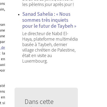
ons
les pèlerins jour après jour !
in,
Sanad Sahelia : « Nous
sommes très inquiets
ean
pour le futur de Taybeh »
’une
Le directeur de Nabd El-
 une
Haya, plateforme multimédia
 par
basée à Taybeh, dernier
e de
village chrétien de Palestine,
 la
était en visite au
 en
Luxembourg.
quoi
voir
isté
ens
 en
Dans cette
 si