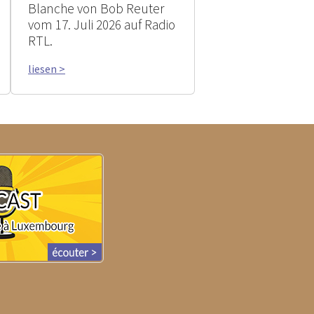
Blanche von Bob Reuter
vom 17. Juli 2026 auf Radio
RTL.
liesen >