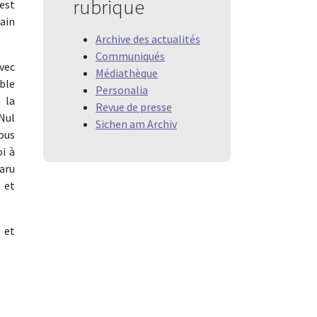
rubrique
 est
bain
Archive des actualités
Communiqués
avec
Médiathèque
able
Personalia
 la
Revue de presse
 Nul
Sichen am Archiv
ous
oi à
aru
 et
 et