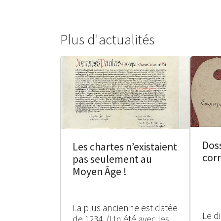
Plus d'actualités
Doss
Les chartes n’existaient
cor
pas seulement au
Moyen Âge !
La plus ancienne est datée
Le d
de 1234. (Un été avec les