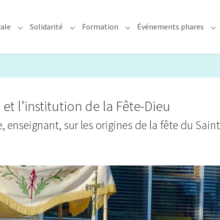
rale
Solidarité
Formation
Événements phares
rchidiocèse"
Submenu for "Foi & Pastorale"
Submenu for "Solidarité"
Submenu for "Formation"
Su
et l’institution de la Fête-Dieu
enseignant, sur les origines de la fête du Saint