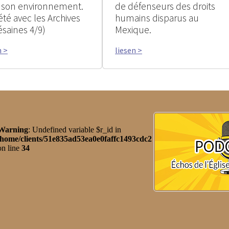
 son environnement.
de défenseurs des droits
été avec les Archives
humains disparus au
ésaines 4/9)
Mexique.
n >
liesen >