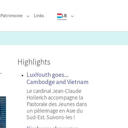
Patrimoine
Links
LB
ioun"
bmenu for "Evenementer"
Submenu for "Patrimoine"
Submenu for "LB"
Highlights
-
LuxYouth goes...
Cambodge and Vietnam
Le cardinal Jean-Claude
Hollerich accompagne la
Pastorale des Jeunes dans
un pèlerinage en Asie du
Sud-Est. Suivons-les !