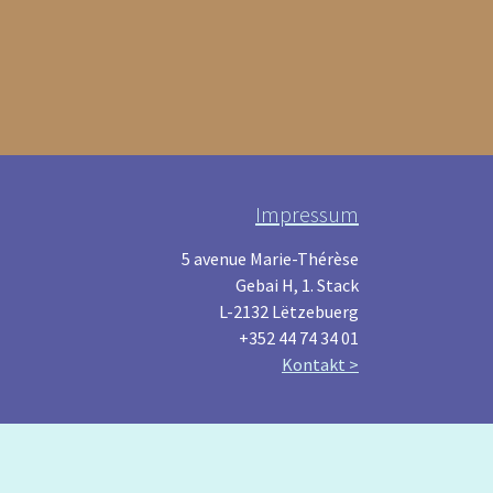
Impressum
5 avenue Marie-Thérèse
Gebai H, 1. Stack
L-2132 Lëtzebuerg
+352 44 74 34 01
Kontakt >