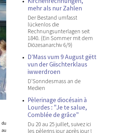
Kirchenrechnungen,
mehr als nur Zahlen
Der Bestand umfasst
lückenlos die
Rechnungsunterlagen seit
1840. (Ein Sommer mit dem
Diözesanarchiv 6/9)
D’Mass vum 9 August gëtt
vun der Giischterklaus
iwwerdroen
D'Sonndesmass an de
Medien
Pèlerinage diocésain à
Lourdes : "Je te salue,
Comblée de grâce"
t du
Du 20 au 25 juillet, suivez ici
 au
les pèlerins jour après jour !