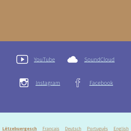
YouTube
SoundCloud
Instagram
Facebook
Lëtzebuergesch
Français
Deutsch
Português
English