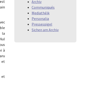
 est
Archiv
bain
Communiqués
Mediathéik
Personalia
avec
Pressespigel
able
Sichen am Archiv
 la
 Nul
ous
oi à
aru
 et
 et