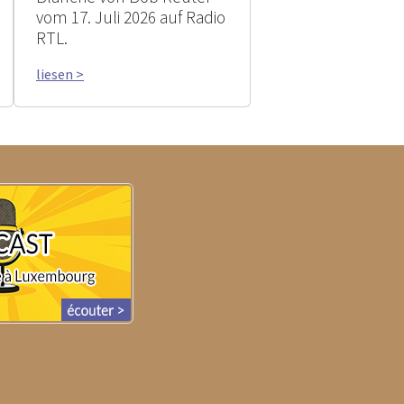
vom 17. Juli 2026 auf Radio
RTL.
liesen >