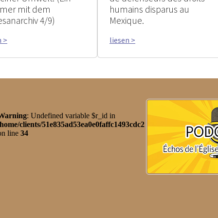
mer mit dem
humains disparus au
esanarchiv 4/9)
Mexique.
n >
liesen >