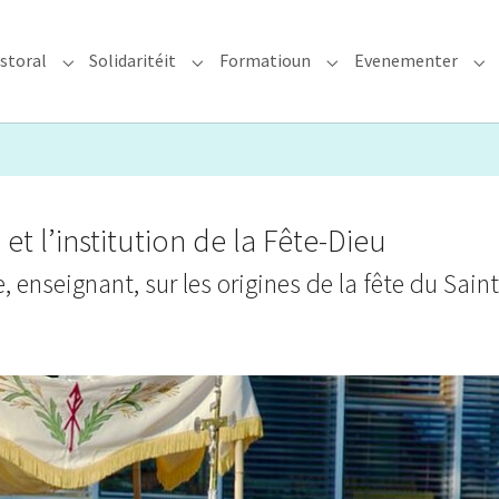
storal
Solidaritéit
Formatioun
Evenementer
erzdiözees"
Submenu for "Glawen & Pastoral"
Submenu for "Solidaritéit"
Submenu for "Format
Su
et l’institution de la Fête-Dieu
enseignant, sur les origines de la fête du Saint