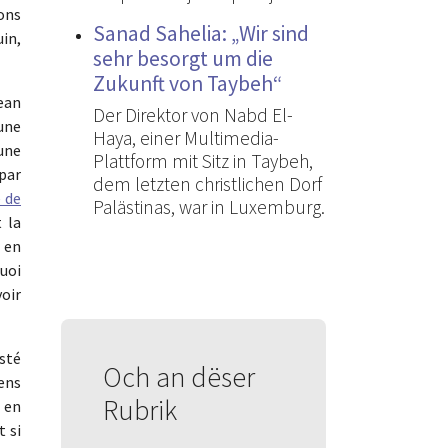
ons
Sanad Sahelia: „Wir sind
in,
sehr besorgt um die
Zukunft von Taybeh“
ean
Der Direktor von Nabd El-
’une
Haya, einer Multimedia-
 une
Plattform mit Sitz in Taybeh,
 par
dem letzten christlichen Dorf
e de
Palästinas, war in Luxemburg.
 la
 en
quoi
voir
isté
Och an dëser
ens
Rubrik
 en
 si