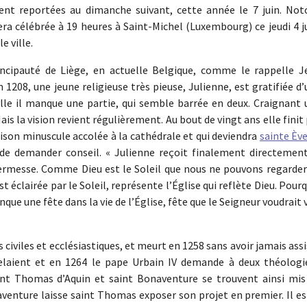
nt reportées au dimanche suivant, cette année le 7 juin. Not
a célébrée à 19 heures à Saint-Michel (Luxembourg) ce jeudi 4 ju
e ville.
rincipauté de Liège, en actuelle Belgique, comme le rappelle J
 1208, une jeune religieuse très pieuse, Julienne, est gratifiée d
uelle il manque une partie, qui semble barrée en deux. Craignant
is la vision revient régulièrement. Au bout de vingt ans elle finit
aison minuscule accolée à la cathédrale et qui deviendra
sainte Èv
de demander conseil. « Julienne reçoit finalement directement
 Hermesse. Comme Dieu est le Soleil que nous ne pouvons regarder
est éclairée par le Soleil, représente l’Église qui reflète Dieu. Pour
que une fête dans la vie de l’Église, fête que le Seigneur voudrait 
civiles et ecclésiastiques, et meurt en 1258 sans avoir jamais ass
 relaient et en 1264 le pape Urbain IV demande à deux théologi
Saint Thomas d’Aquin et saint Bonaventure se trouvent ainsi mis
enture laisse saint Thomas exposer son projet en premier. Il est