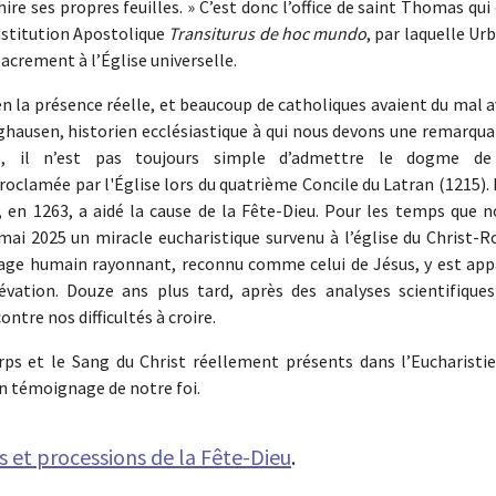
re ses propres feuilles. » C’est donc l’office de saint Thomas qui
onstitution Apostolique
Transiturus de hoc mundo
, par laquelle Ur
Sacrement à l’Église universelle.
 en la présence réelle, et beaucoup de catholiques avaient du mal 
nghausen, historien ecclésiastique à qui nous devons une remarqu
re, il n’est pas toujours simple d’admettre le dogme de
proclamée par l'Église lors du quatrième Concile du Latran (1215).
, en 1263, a aidé la cause de la Fête-Dieu. Pour les temps que n
mai 2025 un miracle eucharistique survenu à l’église du Christ-R
sage humain rayonnant, reconnu comme celui de Jésus, y est app
vation. Douze ans plus tard, après des analyses scientifiques
ntre nos difficultés à croire.
s et le Sang du Christ réellement présents dans l’Eucharistie
en témoignage de notre foi.
es et processions de la Fête-Dieu
.