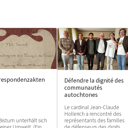
respondenzakten
Défendre la dignité des
communautés
autochtones
Le cardinal Jean-Claude
Hollerich a rencontré des
Bistum unterhält sich
représentants des familles
seiner Umwelt. (Ein
de défenseurs des droits