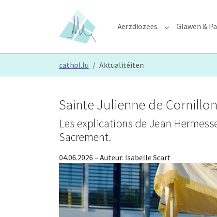
Skip to main content
Skip to page footer
Äerzdiözees
Glawen & Pa
Submenu for "Ä
You are here:
cathol.lu
Aktualitéiten
Sainte Julienne de Cornillon 
Les explications de Jean Hermesse, 
Sacrement.
04.06.2026
– Auteur:
Isabelle Scart