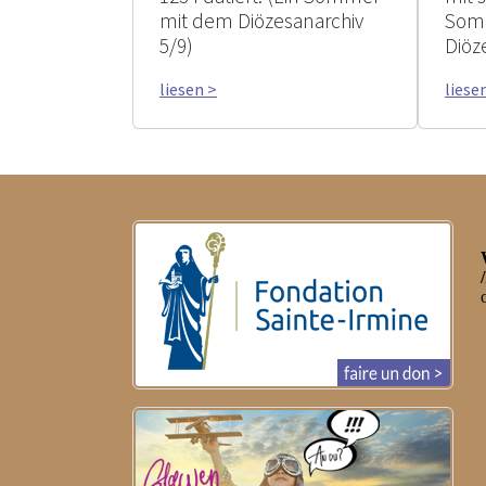
mit dem Diözesanarchiv
Som
5/9)
Diöz
liesen >
liese