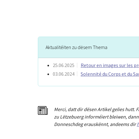
Aktualitéiten zu dësem Thema
25.06.2025
Retour en images sur les pr
03.06.2024
Solennité du Corps et du Sa
Merci
,
dat
t
dir dësen Artikel gelies hu
tt
. 
zu Lëtzebuerg informéiert bleiwen, dann 
Donneschdeg erauskënnt, andeems dir
h