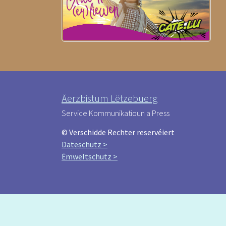
Äerzbistum Lëtzebuerg
Service Kommunikatioun a Press
© Verschidde Rechter reservéiert
Dateschutz >
Ëmweltschutz >