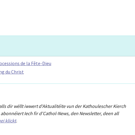
ocessions de la Fête-Dieu
ng du Christ
Falls dir wëllt iwwert d'Aktualitéit
e
vun der Kathoulescher Kierch
abonnéiert Iech fir d'Cathol-News, den Newsletter
,
deen all
ei klickt
.